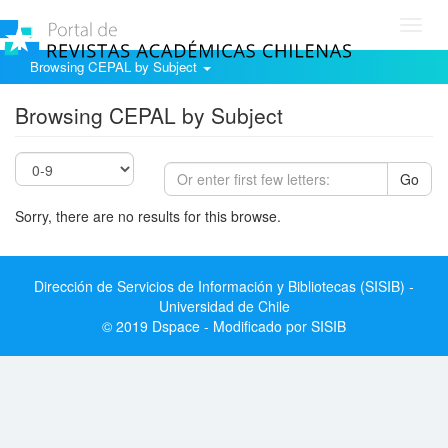
Toggl
navig
Browsing CEPAL by Subject
Browsing CEPAL by Subject
Go
Sorry, there are no results for this browse.
Dirección de Servicios de Información y Bibliotecas (SISIB) -
Universidad de Chile
© 2019 Dspace - Modificado por SISIB