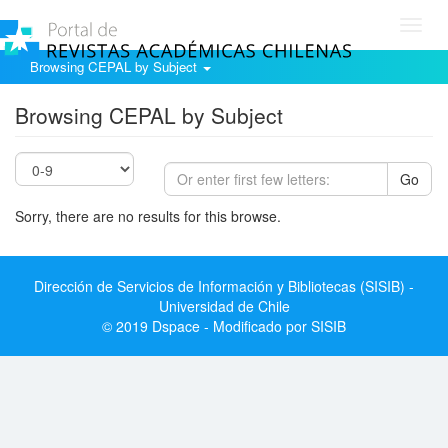
Toggl
navig
Browsing CEPAL by Subject
Browsing CEPAL by Subject
Go
Sorry, there are no results for this browse.
Dirección de Servicios de Información y Bibliotecas (SISIB) -
Universidad de Chile
© 2019 Dspace - Modificado por SISIB