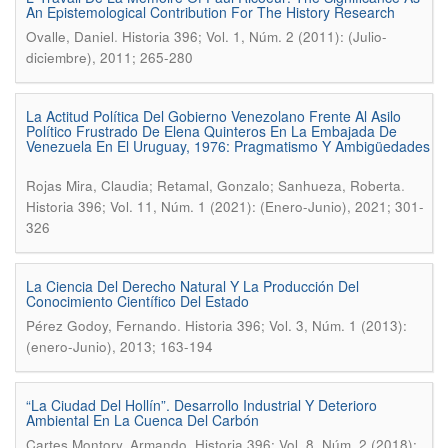
An Epistemological Contribution For The History Research
.
Ovalle, Daniel
Historia 396; Vol. 1, Núm. 2 (2011): (Julio-
diciembre), 2011; 265-280
La Actitud Política Del Gobierno Venezolano Frente Al Asilo
Político Frustrado De Elena Quinteros En La Embajada De
Venezuela En El Uruguay, 1976: Pragmatismo Y Ambigüedades
.
Rojas Mira, Claudia; Retamal, Gonzalo; Sanhueza, Roberta
Historia 396; Vol. 11, Núm. 1 (2021): (Enero-Junio), 2021; 301-
326
La Ciencia Del Derecho Natural Y La Producción Del
Conocimiento Científico Del Estado
.
Pérez Godoy, Fernando
Historia 396; Vol. 3, Núm. 1 (2013):
(enero-Junio), 2013; 163-194
“La Ciudad Del Hollín”. Desarrollo Industrial Y Deterioro
Ambiental En La Cuenca Del Carbón
.
Cartes Montory, Armando
Historia 396; Vol. 8, Núm. 2 (2018):