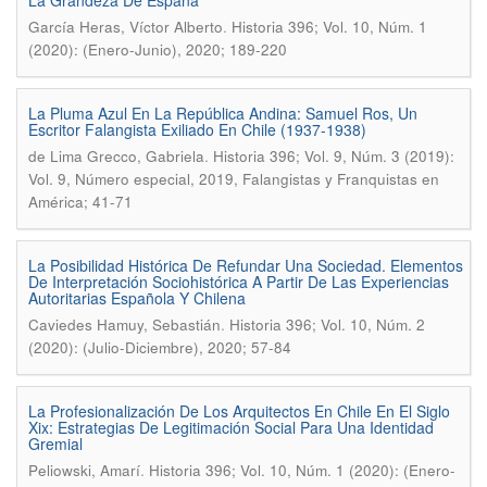
La Grandeza De España
.
García Heras, Víctor Alberto
Historia 396; Vol. 10, Núm. 1
(2020): (Enero-Junio), 2020; 189-220
La Pluma Azul En La República Andina: Samuel Ros, Un
Escritor Falangista Exiliado En Chile (1937-1938)
.
de Lima Grecco, Gabriela
Historia 396; Vol. 9, Núm. 3 (2019):
Vol. 9, Número especial, 2019, Falangistas y Franquistas en
América; 41-71
La Posibilidad Histórica De Refundar Una Sociedad. Elementos
De Interpretación Sociohistórica A Partir De Las Experiencias
Autoritarias Española Y Chilena
.
Caviedes Hamuy, Sebastián
Historia 396; Vol. 10, Núm. 2
(2020): (Julio-Diciembre), 2020; 57-84
La Profesionalización De Los Arquitectos En Chile En El Siglo
Xix: Estrategias De Legitimación Social Para Una Identidad
Gremial
.
Peliowski, Amarí
Historia 396; Vol. 10, Núm. 1 (2020): (Enero-