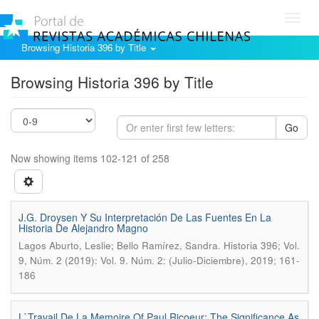
Toggl
navig
Browsing Historia 396 by Title
Browsing Historia 396 by Title
Go
Now showing items 102-121 of 258
J.G. Droysen Y Su Interpretación De Las Fuentes En La
Historia De Alejandro Magno
.
Lagos Aburto, Leslie; Bello Ramírez, Sandra
Historia 396; Vol.
9, Núm. 2 (2019): Vol. 9. Núm. 2: (Julio-Diciembre), 2019; 161-
186
L`Travail De La Memoire Of Paul Ricoeur: The Significance As