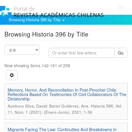
Toggl
navig
Browsing Historia 396 by Title
Browsing Historia 396 by Title
Go
Now showing items 142-161 of 258
Memory, Horror, And Reconciliation In Post-Pinochet Chile.
Reflections Based On Testimonies Of Civil Collaborators Of The
Dictatorship
.
Aceituno Silva, David; Bartol Gutiérrez, Ana
Historia 396; Vol.
11, Núm. 1 (2021): (Enero-Junio), 2021; 1-36
Migrants Facing The Law: Continuities And Breakdowns In