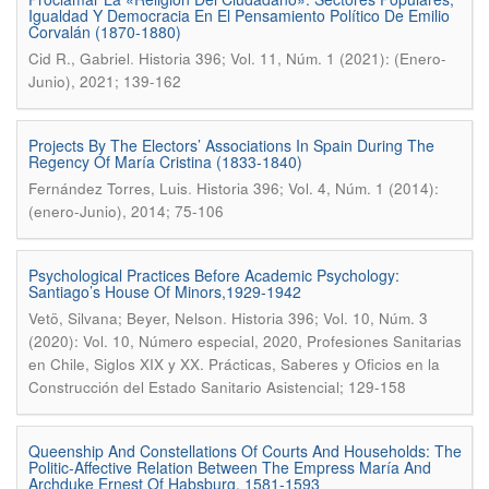
Igualdad Y Democracia En El Pensamiento Político De Emilio
Corvalán (1870-1880)
.
Cid R., Gabriel
Historia 396; Vol. 11, Núm. 1 (2021): (Enero-
Junio), 2021; 139-162
Projects By The Electors’ Associations In Spain During The
Regency Of María Cristina (1833-1840)
.
Fernández Torres, Luis
Historia 396; Vol. 4, Núm. 1 (2014):
(enero-Junio), 2014; 75-106
Psychological Practices Before Academic Psychology:
Santiago’s House Of Minors,1929-1942
.
Vetö, Silvana; Beyer, Nelson
Historia 396; Vol. 10, Núm. 3
(2020): Vol. 10, Número especial, 2020, Profesiones Sanitarias
en Chile, Siglos XIX y XX. Prácticas, Saberes y Oficios en la
Construcción del Estado Sanitario Asistencial; 129-158
Queenship And Constellations Of Courts And Households: The
Politic-Affective Relation Between The Empress María And
Archduke Ernest Of Habsburg, 1581-1593