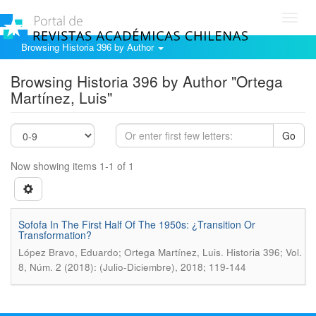
Toggl
navig
Browsing Historia 396 by Author
Browsing Historia 396 by Author "Ortega
Martínez, Luis"
Go
Now showing items 1-1 of 1
Sofofa In The First Half Of The 1950s: ¿Transition Or
Transformation?
.
López Bravo, Eduardo; Ortega Martínez, Luis
Historia 396; Vol.
8, Núm. 2 (2018): (Julio-Diciembre), 2018; 119-144