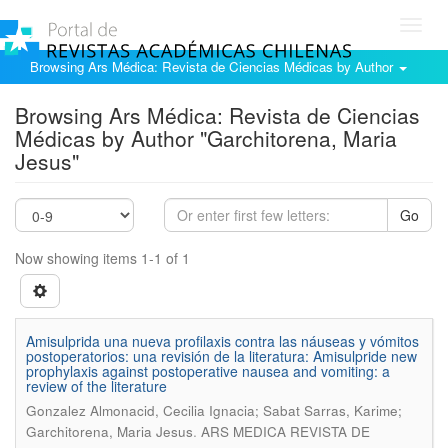
Toggl
navig
Browsing Ars Médica: Revista de Ciencias Médicas by Author
Browsing Ars Médica: Revista de Ciencias
Médicas by Author "Garchitorena, Maria
Jesus"
Go
Now showing items 1-1 of 1
Amisulprida una nueva profilaxis contra las náuseas y vómitos
postoperatorios: una revisión de la literatura: Amisulpride new
prophylaxis against postoperative nausea and vomiting: a
review of the literature
Gonzalez Almonacid, Cecilia Ignacia; Sabat Sarras, Karime;
.
Garchitorena, Maria Jesus
ARS MEDICA REVISTA DE