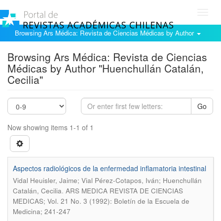
Toggl
navig
Browsing Ars Médica: Revista de Ciencias Médicas by Author
Browsing Ars Médica: Revista de Ciencias
Médicas by Author "Huenchullán Catalán,
Cecilia"
Go
Now showing items 1-1 of 1
Aspectos radiológicos de la enfermedad inflamatoria intestinal
Vidal Heuisler, Jaime; Vial Pérez-Cotapos, Iván; Huenchullán
.
Catalán, Cecilia
ARS MEDICA REVISTA DE CIENCIAS
MEDICAS; Vol. 21 No. 3 (1992): Boletín de la Escuela de
Medicina; 241-247