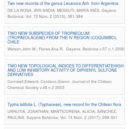
Two new records of the genus Lecanora Ach. from Argentina
.
DE LA ROSA, IRIS NADIA; MESSUTI, MARÍA INÉS
Gayana
Botánica; Vol. 72 Núm. 2 (2015); 381-384
TWO NEW SUBSPECIES OF TROPAEOLUM
(TROPAEOLACEAE) FROM THE IV REGION (COQUIMBO),
CHILE
.
Watson,John M.; Flores,Ana R.
Gayana. Botánica v.57 n.1 2000
TWO NEW TOPOLOGICAL INDICES TO DIFFERENTIATEHIGH
AND LOW INHIBITORY ACTIVITY OF DIPHENYL SULFONE
DERIVATIVES
.
Cornwell,Edward; Cordano,Gianni
Journal of the Chilean
Chemical Society v.48 n.2 2003
Typha latifolia L. (Typhaceae), new record for the Chilean flora
URRUTIA, JONATHAN; MARTICORENA, ALICIA; SÁNCHEZ,
.
PAULINA
Gayana Botánica; Vol. 74 Núm. 2 (2017); 299-301