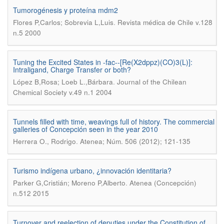
Tumorogénesis y proteína mdm2
.
Flores P,Carlos; Sobrevia L,Luis
Revista médica de Chile v.128
n.5 2000
Tuning the Excited States in -fac--[Re(X2dppz)(CO)3(L)]:
Intraligand, Charge Transfer or both?
.
López B,Rosa; Loeb L.,Bárbara
Journal of the Chilean
Chemical Society v.49 n.1 2004
Tunnels filled with time, weavings full of history. The commercial
galleries of Concepción seen in the year 2010
.
Herrera O., Rodrigo
Atenea; Núm. 506 (2012); 121-135
Turismo indígena urbano, ¿innovación identitaria?
.
Parker G,Cristián; Moreno P,Alberto
Atenea (Concepción)
n.512 2015
Turnover and reelection of deputies under the Constitution of