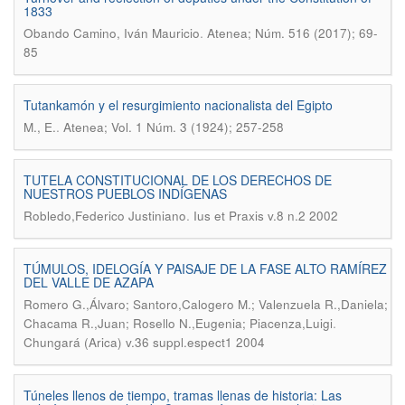
1833
.
Obando Camino, Iván Mauricio
Atenea; Núm. 516 (2017); 69-
85
Tutankamón y el resurgimiento nacionalista del Egipto
.
M., E.
Atenea; Vol. 1 Núm. 3 (1924); 257-258
TUTELA CONSTITUCIONAL DE LOS DERECHOS DE
NUESTROS PUEBLOS INDÍGENAS
.
Robledo,Federico Justiniano
Ius et Praxis v.8 n.2 2002
TÚMULOS, IDELOGÍA Y PAISAJE DE LA FASE ALTO RAMÍREZ
DEL VALLE DE AZAPA
Romero G.,Álvaro; Santoro,Calogero M.; Valenzuela R.,Daniela;
.
Chacama R.,Juan; Rosello N.,Eugenia; Piacenza,Luigi
Chungará (Arica) v.36 suppl.espect1 2004
Túneles llenos de tiempo, tramas llenas de historia: Las