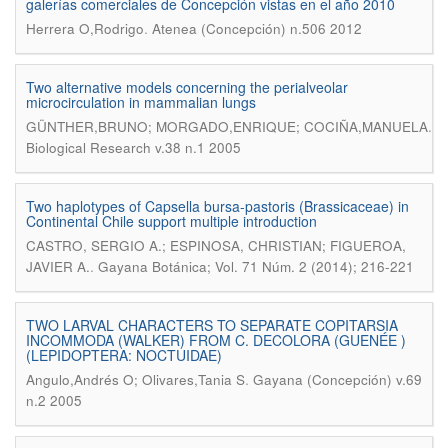
galerías comerciales de Concepción vistas en el año 2010
.
Herrera O,Rodrigo
Atenea (Concepción) n.506 2012
Two alternative models concerning the perialveolar
microcirculation in mammalian lungs
.
GÜNTHER,BRUNO; MORGADO,ENRIQUE; COCIÑA,MANUELA
Biological Research v.38 n.1 2005
Two haplotypes of Capsella bursa-pastoris (Brassicaceae) in
Continental Chile support multiple introduction
CASTRO, SERGIO A.; ESPINOSA, CHRISTIAN; FIGUEROA,
.
JAVIER A.
Gayana Botánica; Vol. 71 Núm. 2 (2014); 216-221
TWO LARVAL CHARACTERS TO SEPARATE COPITARSIA
INCOMMODA (WALKER) FROM C. DECOLORA (GUENÉE )
(LEPIDOPTERA: NOCTUIDAE)
.
Angulo,Andrés O; Olivares,Tania S
Gayana (Concepción) v.69
n.2 2005