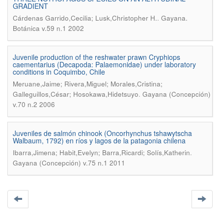
GRADIENT
.
Cárdenas Garrido,Cecilia; Lusk,Christopher H.
Gayana.
Botánica v.59 n.1 2002
Juvenile production of the reshwater prawn Cryphiops
caementarius (Decapoda: Palaemonidae) under laboratory
conditions in Coquimbo, Chile
Meruane,Jaime; Rivera,Miguel; Morales,Cristina;
.
Galleguillos,César; Hosokawa,Hidetsuyo
Gayana (Concepción)
v.70 n.2 2006
Juveniles de salmón chinook (Oncorhynchus tshawytscha
Walbaum, 1792) en ríos y lagos de la patagonia chilena
.
Ibarra,Jimena; Habit,Evelyn; Barra,Ricardi; Solís,Katherin
Gayana (Concepción) v.75 n.1 2011