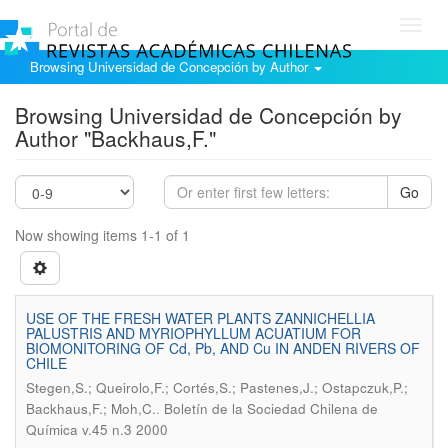
Toggl
navig
Browsing Universidad de Concepción by Author
Browsing Universidad de Concepción by
Author "Backhaus,F."
Go
Now showing items 1-1 of 1
USE OF THE FRESH WATER PLANTS ZANNICHELLIA
PALUSTRIS AND MYRIOPHYLLUM ACUATIUM FOR
BIOMONITORING OF Cd, Pb, AND Cu IN ANDEN RIVERS OF
CHILE
Stegen,S.; Queirolo,F.; Cortés,S.; Pastenes,J.; Ostapczuk,P.;
.
Backhaus,F.; Moh,C.
Boletín de la Sociedad Chilena de
Química v.45 n.3 2000