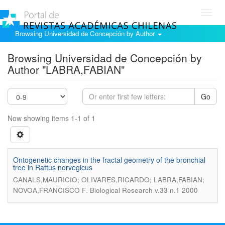
Toggl
navig
Browsing Universidad de Concepción by Author
Browsing Universidad de Concepción by
Author "LABRA,FABIAN"
Go
Now showing items 1-1 of 1
Ontogenetic changes in the fractal geometry of the bronchial
tree in Rattus norvegicus
CANALS,MAURICIO; OLIVARES,RICARDO; LABRA,FABIAN;
.
NOVOA,FRANCISCO F
Biological Research v.33 n.1 2000