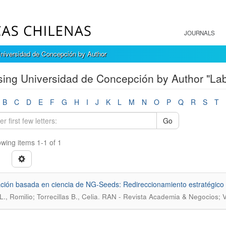
JOURNALS
niversidad de Concepción by Author
ing Universidad de Concepción by Author "Labr
B
C
D
E
F
G
H
I
J
K
L
M
N
O
P
Q
R
S
T
Go
wing items 1-1 of 1
ción basada en ciencia de NG-Seeds: Redireccionamiento estratégico p
.
., Romilio; Torrecillas B., Celia
RAN - Revista Academia & Negocios; V