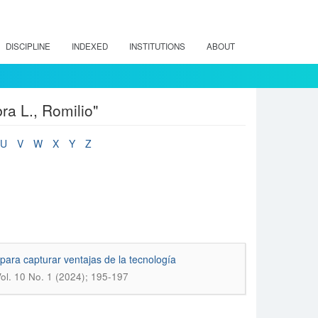
DISCIPLINE
INDEXED
INSTITUTIONS
ABOUT
a L., Romilio"
U
V
W
X
Y
Z
ara capturar ventajas de la tecnología
ol. 10 No. 1 (2024); 195-197