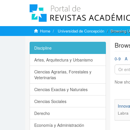
Home
Universidad de Concepción
Browsing U
Brows
Discipline
0-9
A
Artes, Arquitectura y Urbanismo
Ciencias Agrarias, Forestales y
Veterinarias
Now sho
Ciencias Exactas y Naturales
Ciencias Sociales
Innova
Derecho
Labra L
Economía y Administración