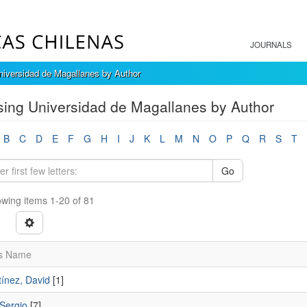
JOURNALS
iversidad de Magallanes by Author
ing Universidad de Magallanes by Author
B
C
D
E
F
G
H
I
J
K
L
M
N
O
P
Q
R
S
T
Go
wing items 1-20 of 81
s Name
tínez, David
[1]
 Sergio
[7]