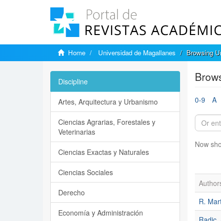
Home
Universidad de Magallanes
Browsing Un
Brows
Discipline
0-9
A
Artes, Arquitectura y Urbanismo
Ciencias Agrarias, Forestales y
Veterinarias
Now sho
Ciencias Exactas y Naturales
Ciencias Sociales
Author
Derecho
R. Mar
Economía y Administración
Radic,