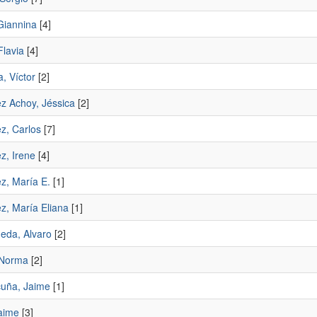
Giannina
[4]
Flavia
[4]
a, Víctor
[2]
z Achoy, Jéssica
[2]
z, Carlos
[7]
z, Irene
[4]
z, María E.
[1]
z, María Eliana
[1]
da, Alvaro
[2]
 Norma
[2]
uña, Jaime
[1]
aime
[3]