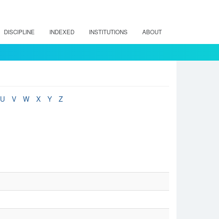
DISCIPLINE
INDEXED
INSTITUTIONS
ABOUT
U
V
W
X
Y
Z