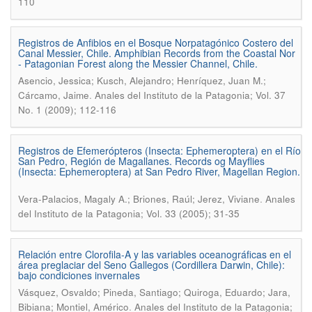
110
Registros de Anfibios en el Bosque Norpatagónico Costero del
Canal Messier, Chile. Amphibian Records from the Coastal Nor
- Patagonian Forest along the Messier Channel, Chile.
Asencio, Jessica; Kusch, Alejandro; Henríquez, Juan M.;
.
Cárcamo, Jaime
Anales del Instituto de la Patagonia; Vol. 37
No. 1 (2009); 112-116
Registros de Efemerópteros (Insecta: Ephemeroptera) en el Río
San Pedro, Región de Magallanes. Records og Mayflies
(Insecta: Ephemeroptera) at San Pedro River, Magellan Region.
.
Vera-Palacios, Magaly A.; Briones, Raúl; Jerez, Viviane
Anales
del Instituto de la Patagonia; Vol. 33 (2005); 31-35
Relación entre Clorofila-A y las variables oceanográficas en el
área preglaciar del Seno Gallegos (Cordillera Darwin, Chile):
bajo condiciones invernales
Vásquez, Osvaldo; Pineda, Santiago; Quiroga, Eduardo; Jara,
.
Bibiana; Montiel, Américo
Anales del Instituto de la Patagonia;