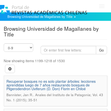
Toggl
navig
Browsing Universidad de Magallanes by Title
Browsing Universidad de Magallanes by
Title
Go
Now showing items 1199-1218 of 1530
Recuperar bosques no es solo plantar árboles: lecciones
aprendidas luego de 7 años restaurando bosques de
Pilgerodendron Uviferum (D. Don) Florin en Chiloé
.
Bannister, Jan R.
Anales del Instituto de la Patagonia; Vol. 43
No. 1 (2015); 35-51