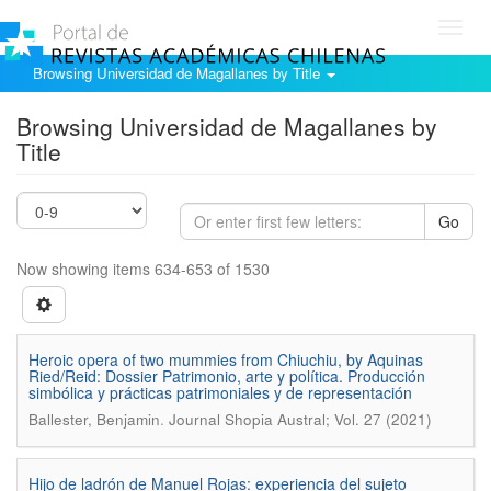
Toggl
navig
Browsing Universidad de Magallanes by Title
Browsing Universidad de Magallanes by
Title
Go
Now showing items 634-653 of 1530
Heroic opera of two mummies from Chiuchiu, by Aquinas
Ried/Reid: Dossier Patrimonio, arte y política. Producción
simbólica y prácticas patrimoniales y de representación
.
Ballester, Benjamin
Journal Shopia Austral; Vol. 27 (2021)
Hijo de ladrón de Manuel Rojas: experiencia del sujeto