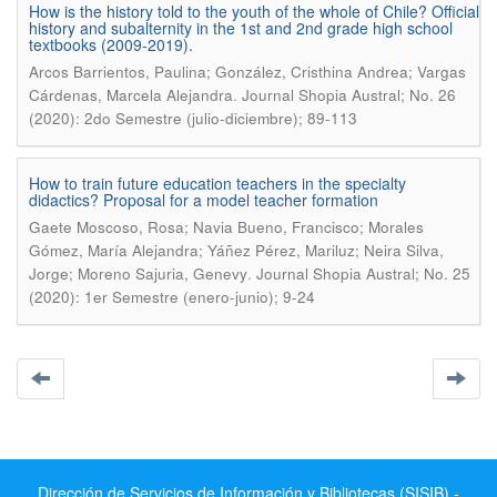
How is the history told to the youth of the whole of Chile? Official
history and subalternity in the 1st and 2nd grade high school
textbooks (2009-2019).
Arcos Barrientos, Paulina; González, Cristhina Andrea; Vargas
.
Cárdenas, Marcela Alejandra
Journal Shopia Austral; No. 26
(2020): 2do Semestre (julio-diciembre); 89-113
How to train future education teachers in the specialty
didactics? Proposal for a model teacher formation
Gaete Moscoso, Rosa; Navia Bueno, Francisco; Morales
Gómez, María Alejandra; Yáñez Pérez, Mariluz; Neira Silva,
.
Jorge; Moreno Sajuria, Genevy
Journal Shopia Austral; No. 25
(2020): 1er Semestre (enero-junio); 9-24
Dirección de Servicios de Información y Bibliotecas (SISIB) -