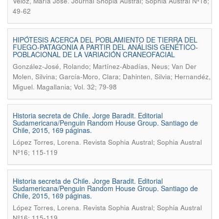
.
Veloz, Marìa José
Journal Shopia Austral; Sophia Austral Nº18;
49-62
HIPÓTESIS ACERCA DEL POBLAMIENTO DE TIERRA DEL
FUEGO-PATAGONIA A PARTIR DEL ANÁLISIS GENÉTICO-
POBLACIONAL DE LA VARIACIÓN CRANEOFACIAL
González-José, Rolando; Martínez-Abadías, Neus; Van Der
Molen, Silvina; García-Moro, Clara; Dahinten, Silvia; Hernandéz,
.
Miguel
Magallania; Vol. 32; 79-98
Historia secreta de Chile. Jorge Baradit. Editorial
Sudamericana/Penguin Random House Group. Santiago de
Chile, 2015, 169 páginas.
.
López Torres, Lorena
Revista Sophia Austral; Sophia Austral
Nº16; 115-119
Historia secreta de Chile. Jorge Baradit. Editorial
Sudamericana/Penguin Random House Group. Santiago de
Chile, 2015, 169 páginas.
.
López Torres, Lorena
Revista Sophia Austral; Sophia Austral
Nº16; 115-119