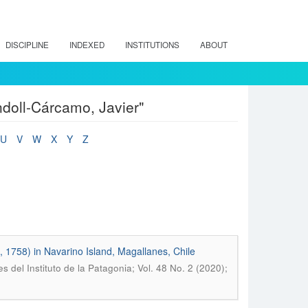
DISCIPLINE
INDEXED
INSTITUTIONS
ABOUT
doll-Cárcamo, Javier"
U
V
W
X
Y
Z
, 1758) in Navarino Island, Magallanes, Chile
s del Instituto de la Patagonia; Vol. 48 No. 2 (2020);