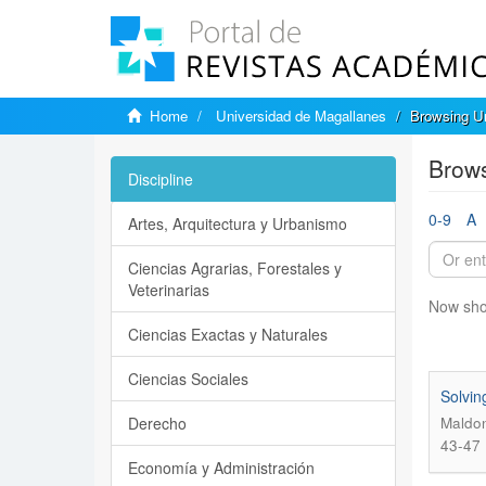
Home
Universidad de Magallanes
Browsing Un
Brows
Discipline
0-9
A
Artes, Arquitectura y Urbanismo
Ciencias Agrarias, Forestales y
Veterinarias
Now sho
Ciencias Exactas y Naturales
Ciencias Sociales
Solvin
Derecho
Maldon
43-47
Economía y Administración