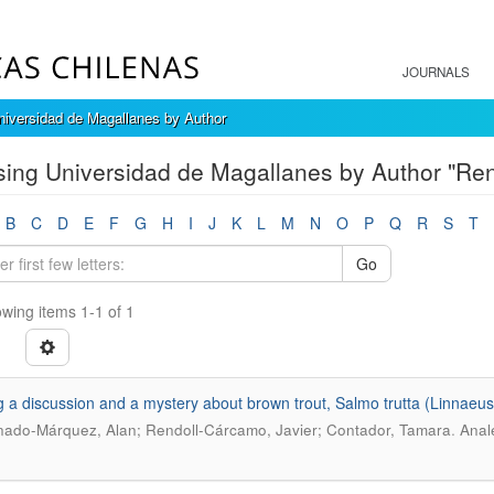
JOURNALS
iversidad de Magallanes by Author
ing Universidad de Magallanes by Author "Ren
B
C
D
E
F
G
H
I
J
K
L
M
N
O
P
Q
R
S
T
Go
wing items 1-1 of 1
g a discussion and a mystery about brown trout, Salmo trutta (Linnaeus
.
ado-Márquez, Alan; Rendoll-Cárcamo, Javier; Contador, Tamara
Anale