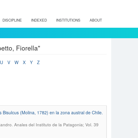
DISCIPLINE
INDEXED
INSTITUTIONS
ABOUT
tto, Fiorella"
U
V
W
X
Y
Z
Bisulcus (Molina, 1782) en la zona austral de Chile.
.
ejandro
Anales del Instituto de la Patagonia; Vol. 39