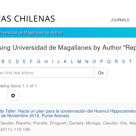
JOURNALS
iversidad de Magallanes by Author
ing Universidad de Magallanes by Author "Repe
B
C
D
E
F
G
H
I
J
K
L
M
N
O
P
Q
R
S
T
Go
wing items 1-1 of 1
de Taller: Hacia un plan para la conservación del Huemul Hippocamelus 
 de Noviembre 2010, Punta Arenas).
 Claudia; Repetto, Fiorella; Droguett, Daniela; Moraga, Claudio; Vila, Al
(2011); 119-136