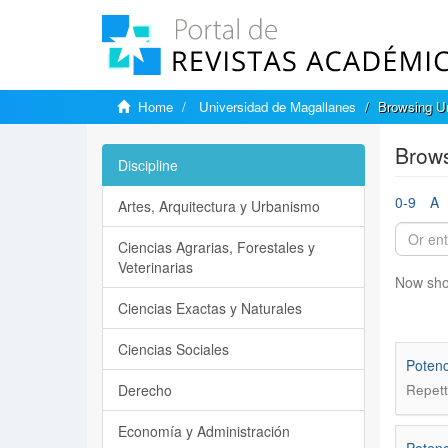
Home
Universidad de Magallanes
Browsing Un
Brows
Discipline
0-9
A
Artes, Arquitectura y Urbanismo
Ciencias Agrarias, Forestales y
Veterinarias
Now sho
Ciencias Exactas y Naturales
Ciencias Sociales
Potenc
Derecho
Repett
Economía y Administración