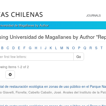
JOURNALS
iversidad de Magallanes by Author
ing Universidad de Magallanes by Author "Repet
B
C
D
E
F
G
H
I
J
K
L
M
N
O
P
Q
R
S
T
Go
wing items 1-2 of 2
ial de restauración ecológica en zonas de uso público en el Parque Na
.
o Giavelli, Fiorella; Cabello Cabalin, José
Anales del Instituto de la P