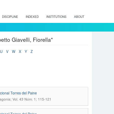
DISCIPLINE
INDEXED
INSTITUTIONS
ABOUT
to Giavelli, Fiorella"
U
V
W
X
Y
Z
cional Torres del Paine
atagonia; Vol. 43 Núm. 1; 115-121