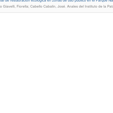
ial de restauración ecológica en zonas de uso público en el Parque Na
.
o Giavelli, Fiorella; Cabello Cabalin, José
Anales del Instituto de la Pa