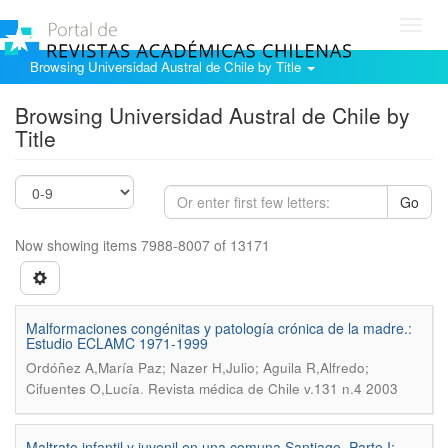
Toggl
navig
Browsing Universidad Austral de Chile by Title
Browsing Universidad Austral de Chile by
Title
Go
Now showing items 7988-8007 of 13171
Malformaciones congénitas y patología crónica de la madre.:
Estudio ECLAMC 1971-1999
Ordóñez A,María Paz; Nazer H,Julio; Aguila R,Alfredo;
.
Cifuentes O,Lucía
Revista médica de Chile v.131 n.4 2003
Maltrato infantil y juvenil en una comuna Santiago. Parte I: