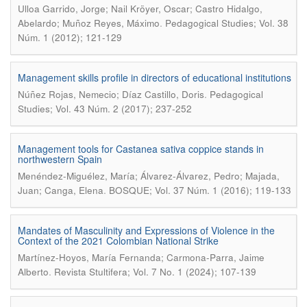
Ulloa Garrido, Jorge; Nail Kröyer, Oscar; Castro Hidalgo,
.
Abelardo; Muñoz Reyes, Máximo
Pedagogical Studies; Vol. 38
Núm. 1 (2012); 121-129
Management skills profile in directors of educational institutions
.
Núñez Rojas, Nemecio; Díaz Castillo, Doris
Pedagogical
Studies; Vol. 43 Núm. 2 (2017); 237-252
Management tools for Castanea sativa coppice stands in
northwestern Spain
Menéndez-Miguélez, María; Álvarez-Álvarez, Pedro; Majada,
.
Juan; Canga, Elena
BOSQUE; Vol. 37 Núm. 1 (2016); 119-133
Mandates of Masculinity and Expressions of Violence in the
Context of the 2021 Colombian National Strike
Martínez-Hoyos, María Fernanda; Carmona-Parra, Jaime
.
Alberto
Revista Stultifera; Vol. 7 No. 1 (2024); 107-139