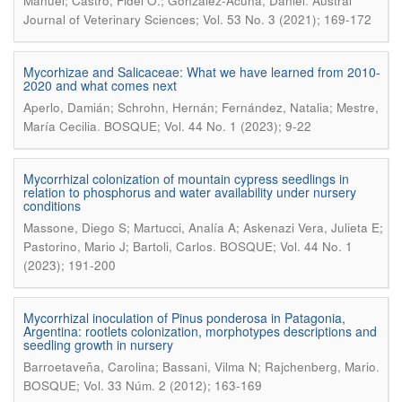
.
Manuel; Castro, Fidel O.; González-Acuña, Daniel
Austral
Journal of Veterinary Sciences; Vol. 53 No. 3 (2021); 169-172
Mycorhizae and Salicaceae: What we have learned from 2010-
2020 and what comes next
Aperlo, Damián; Schrohn, Hernán; Fernández, Natalia; Mestre,
.
María Cecilia
BOSQUE; Vol. 44 No. 1 (2023); 9-22
Mycorrhizal colonization of mountain cypress seedlings in
relation to phosphorus and water availability under nursery
conditions
Massone, Diego S; Martucci, Analía A; Askenazi Vera, Julieta E;
.
Pastorino, Mario J; Bartoli, Carlos
BOSQUE; Vol. 44 No. 1
(2023); 191-200
Mycorrhizal inoculation of Pinus ponderosa in Patagonia,
Argentina: rootlets colonization, morphotypes descriptions and
seedling growth in nursery
.
Barroetaveña, Carolina; Bassani, Vilma N; Rajchenberg, Mario
BOSQUE; Vol. 33 Núm. 2 (2012); 163-169