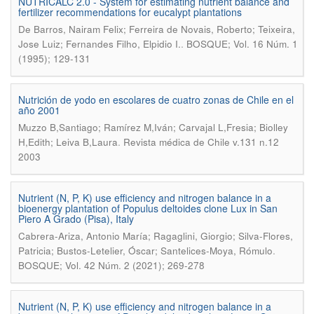
NUTRICALC 2.0 - System for estimating nutrient balance and
fertilizer recommendations for eucalypt plantations
De Barros, Nairam Felix; Ferreira de Novais, Roberto; Teixeira,
.
Jose Luiz; Fernandes Filho, Elpidio I.
BOSQUE; Vol. 16 Núm. 1
(1995); 129-131
Nutrición de yodo en escolares de cuatro zonas de Chile en el
año 2001
Muzzo B,Santiago; Ramírez M,Iván; Carvajal L,Fresia; Biolley
.
H,Edith; Leiva B,Laura
Revista médica de Chile v.131 n.12
2003
Nutrient (N, P, K) use efficiency and nitrogen balance in a
bioenergy plantation of Populus deltoides clone Lux in San
Piero A Grado (Pisa), Italy
Cabrera-Ariza, Antonio María; Ragaglini, Giorgio; Silva-Flores,
.
Patricia; Bustos-Letelier, Óscar; Santelices-Moya, Rómulo
BOSQUE; Vol. 42 Núm. 2 (2021); 269-278
Nutrient (N, P, K) use efficiency and nitrogen balance in a