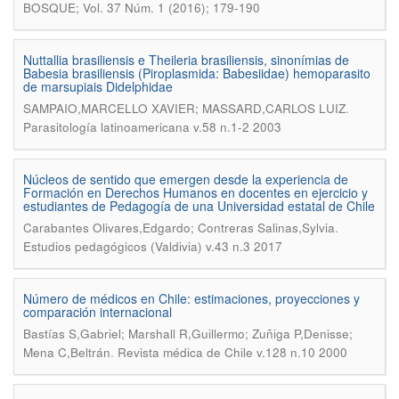
BOSQUE; Vol. 37 Núm. 1 (2016); 179-190
Nuttallia brasiliensis e Theileria brasiliensis, sinonímias de
Babesia brasiliensis (Piroplasmida: Babesiidae) hemoparasito
de marsupiais Didelphidae
.
SAMPAIO,MARCELLO XAVIER; MASSARD,CARLOS LUIZ
Parasitología latinoamericana v.58 n.1-2 2003
Núcleos de sentido que emergen desde la experiencia de
Formación en Derechos Humanos en docentes en ejercicio y
estudiantes de Pedagogía de una Universidad estatal de Chile
.
Carabantes Olivares,Edgardo; Contreras Salinas,Sylvia
Estudios pedagógicos (Valdivia) v.43 n.3 2017
Número de médicos en Chile: estimaciones, proyecciones y
comparación internacional
Bastías S,Gabriel; Marshall R,Guillermo; Zuñiga P,Denisse;
.
Mena C,Beltrán
Revista médica de Chile v.128 n.10 2000