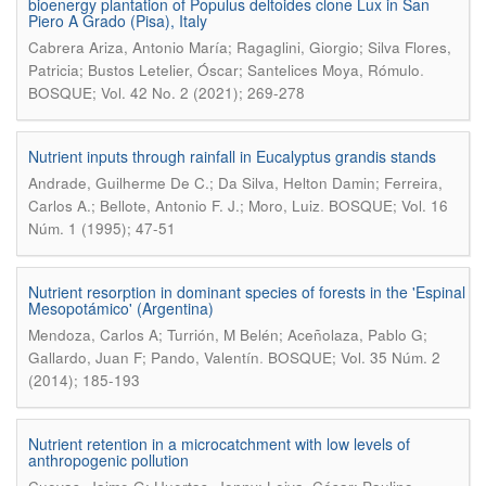
bioenergy plantation of Populus deltoides clone Lux in San
Piero A Grado (Pisa), Italy
Cabrera Ariza, Antonio María; Ragaglini, Giorgio; Silva Flores,
.
Patricia; Bustos Letelier, Óscar; Santelices Moya, Rómulo
BOSQUE; Vol. 42 No. 2 (2021); 269-278
Nutrient inputs through rainfall in Eucalyptus grandis stands
Andrade, Guilherme De C.; Da Silva, Helton Damin; Ferreira,
.
Carlos A.; Bellote, Antonio F. J.; Moro, Luiz
BOSQUE; Vol. 16
Núm. 1 (1995); 47-51
Nutrient resorption in dominant species of forests in the 'Espinal
Mesopotámico' (Argentina)
Mendoza, Carlos A; Turrión, M Belén; Aceñolaza, Pablo G;
.
Gallardo, Juan F; Pando, Valentín
BOSQUE; Vol. 35 Núm. 2
(2014); 185-193
Nutrient retention in a microcatchment with low levels of
anthropogenic pollution