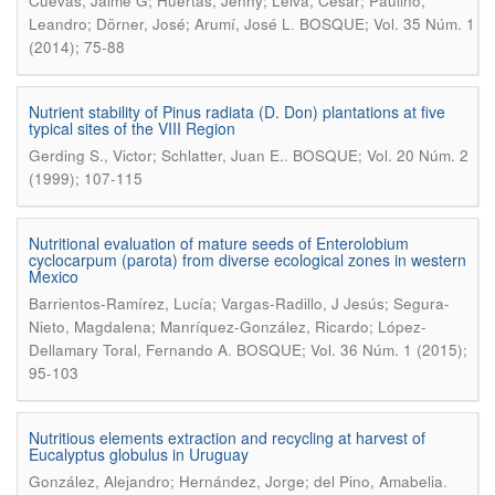
Cuevas, Jaime G; Huertas, Jenny; Leiva, César; Paulino,
.
Leandro; Dörner, José; Arumí, José L
BOSQUE; Vol. 35 Núm. 1
(2014); 75-88
Nutrient stability of Pinus radiata (D. Don) plantations at five
typical sites of the VIII Region
.
Gerding S., Victor; Schlatter, Juan E.
BOSQUE; Vol. 20 Núm. 2
(1999); 107-115
Nutritional evaluation of mature seeds of Enterolobium
cyclocarpum (parota) from diverse ecological zones in western
Mexico
Barrientos-Ramírez, Lucía; Vargas-Radillo, J Jesús; Segura-
Nieto, Magdalena; Manríquez-González, Ricardo; López-
.
Dellamary Toral, Fernando A
BOSQUE; Vol. 36 Núm. 1 (2015);
95-103
Nutritious elements extraction and recycling at harvest of
Eucalyptus globulus in Uruguay
.
González, Alejandro; Hernández, Jorge; del Pino, Amabelia