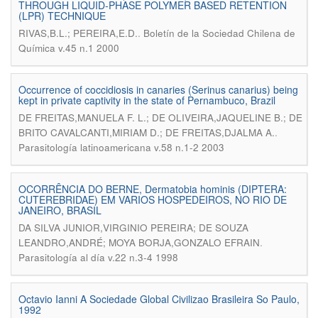
THROUGH LIQUID-PHASE POLYMER BASED RETENTION
(LPR) TECHNIQUE
.
RIVAS,B.L.; PEREIRA,E.D.
Boletín de la Sociedad Chilena de
Química v.45 n.1 2000
Occurrence of coccidiosis in canaries (Serinus canarius) being
kept in private captivity in the state of Pernambuco, Brazil
DE FREITAS,MANUELA F. L.; DE OLIVEIRA,JAQUELINE B.; DE
.
BRITO CAVALCANTI,MIRIAM D.; DE FREITAS,DJALMA A.
Parasitología latinoamericana v.58 n.1-2 2003
OCORRÊNCIA DO BERNE, Dermatobia hominis (DIPTERA:
CUTEREBRIDAE) EM VARIOS HOSPEDEIROS, NO RIO DE
JANEIRO, BRASIL
DA SILVA JUNIOR,VIRGINIO PEREIRA; DE SOUZA
.
LEANDRO,ANDRÉ; MOYA BORJA,GONZALO EFRAIN
Parasitología al día v.22 n.3-4 1998
Octavio Ianni A Sociedade Global Civilizao Brasileira So Paulo,
1992