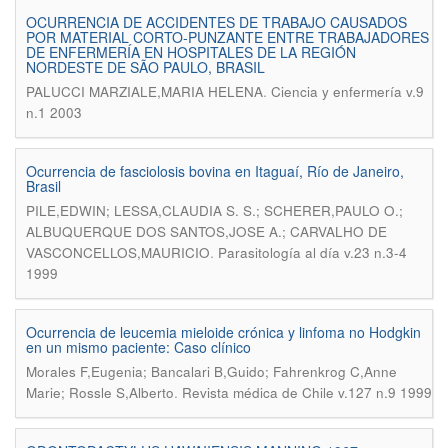
OCURRENCIA DE ACCIDENTES DE TRABAJO CAUSADOS
POR MATERIAL CORTO-PUNZANTE ENTRE TRABAJADORES
DE ENFERMERÍA EN HOSPITALES DE LA REGIÓN
NORDESTE DE SÃO PAULO, BRASIL
.
PALUCCI MARZIALE,MARIA HELENA
Ciencia y enfermería v.9
n.1 2003
Ocurrencia de fasciolosis bovina en Itaguaí, Río de Janeiro,
Brasil
PILE,EDWIN; LESSA,CLAUDIA S. S.; SCHERER,PAULO O.;
ALBUQUERQUE DOS SANTOS,JOSE A.; CARVALHO DE
.
VASCONCELLOS,MAURICIO
Parasitología al día v.23 n.3-4
1999
Ocurrencia de leucemia mieloide crónica y linfoma no Hodgkin
en un mismo paciente: Caso clínico
Morales F,Eugenia; Bancalari B,Guido; Fahrenkrog C,Anne
.
Marie; Rossle S,Alberto
Revista médica de Chile v.127 n.9 1999