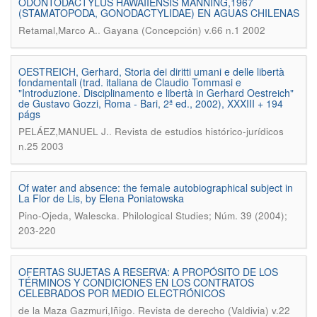
ODONTODACTYLUS HAWAIIENSIS MANNING,1967
(STAMATOPODA, GONODACTYLIDAE) EN AGUAS CHILENAS
.
Retamal,Marco A.
Gayana (Concepción) v.66 n.1 2002
OESTREICH, Gerhard, Storia dei diritti umani e delle libertà
fondamentali (trad. italiana de Claudio Tommasi e
"Introduzione. Disciplinamento e libertà in Gerhard Oestreich"
de Gustavo Gozzi, Roma - Bari, 2ª ed., 2002), XXXIII + 194
págs
.
PELÁEZ,MANUEL J.
Revista de estudios histórico-jurídicos
n.25 2003
Of water and absence: the female autobiographical subject in
La Flor de Lis, by Elena Poniatowska
.
Pino-Ojeda, Walescka
Philological Studies; Núm. 39 (2004);
203-220
OFERTAS SUJETAS A RESERVA: A PROPÓSITO DE LOS
TÉRMINOS Y CONDICIONES EN LOS CONTRATOS
CELEBRADOS POR MEDIO ELECTRÓNICOS
.
de la Maza Gazmuri,Iñigo
Revista de derecho (Valdivia) v.22