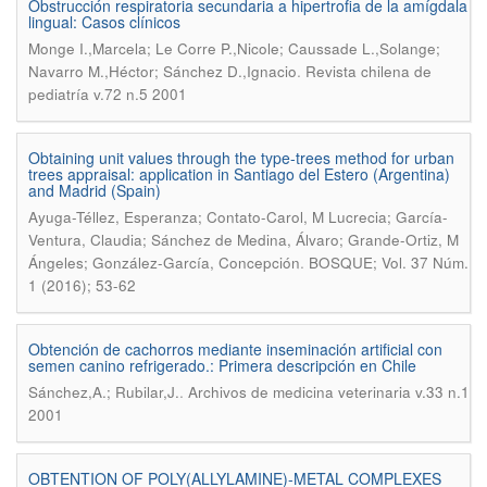
Obstrucción respiratoria secundaria a hipertrofia de la amígdala
lingual: Casos clínicos
Monge I.,Marcela; Le Corre P.,Nicole; Caussade L.,Solange;
.
Navarro M.,Héctor; Sánchez D.,Ignacio
Revista chilena de
pediatría v.72 n.5 2001
Obtaining unit values through the type-trees method for urban
trees appraisal: application in Santiago del Estero (Argentina)
and Madrid (Spain)
Ayuga-Téllez, Esperanza; Contato-Carol, M Lucrecia; García-
Ventura, Claudia; Sánchez de Medina, Álvaro; Grande-Ortiz, M
.
Ángeles; González-García, Concepción
BOSQUE; Vol. 37 Núm.
1 (2016); 53-62
Obtención de cachorros mediante inseminación artificial con
semen canino refrigerado.: Primera descripción en Chile
.
Sánchez,A.; Rubilar,J.
Archivos de medicina veterinaria v.33 n.1
2001
OBTENTION OF POLY(ALLYLAMINE)-METAL COMPLEXES