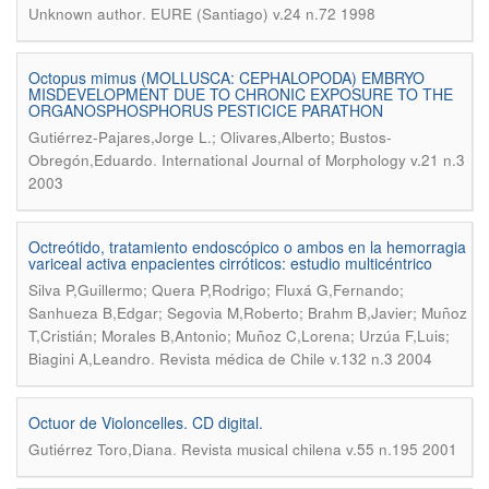
.
Unknown author
EURE (Santiago) v.24 n.72 1998
Octopus mimus (MOLLUSCA: CEPHALOPODA) EMBRYO
MISDEVELOPMENT DUE TO CHRONIC EXPOSURE TO THE
ORGANOSPHOSPHORUS PESTICICE PARATHON
Gutiérrez-Pajares,Jorge L.; Olivares,Alberto; Bustos-
.
Obregón,Eduardo
International Journal of Morphology v.21 n.3
2003
Octreótido, tratamiento endoscópico o ambos en la hemorragia
variceal activa enpacientes cirróticos: estudio multicéntrico
Silva P,Guillermo; Quera P,Rodrigo; Fluxá G,Fernando;
Sanhueza B,Edgar; Segovia M,Roberto; Brahm B,Javier; Muñoz
T,Cristián; Morales B,Antonio; Muñoz C,Lorena; Urzúa F,Luis;
.
Biagini A,Leandro
Revista médica de Chile v.132 n.3 2004
Octuor de Violoncelles. CD digital.
.
Gutiérrez Toro,Diana
Revista musical chilena v.55 n.195 2001