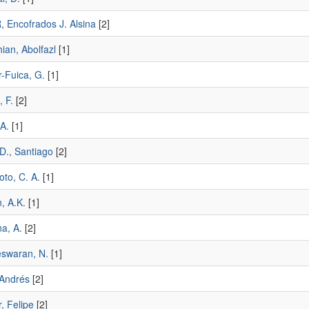
 Encofrados J. Alsina
[2]
ian, Abolfazl
[1]
-Fuica, G.
[1]
, F.
[2]
A.
[1]
D., Santiago
[2]
to, C. A.
[1]
, A.K.
[1]
a, A.
[2]
eswaran, N.
[1]
 Andrés
[2]
, Felipe
[2]