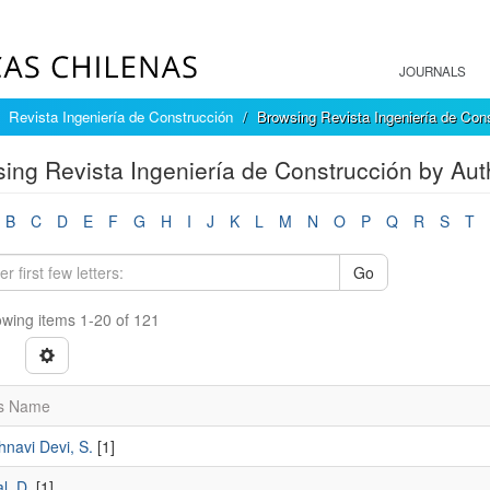
JOURNALS
Revista Ingeniería de Construcción
Browsing Revista Ingeniería de Con
ing Revista Ingeniería de Construcción by Aut
B
C
D
E
F
G
H
I
J
K
L
M
N
O
P
Q
R
S
T
Go
wing items 1-20 of 121
s Name
hnavi Devi, S.
[1]
l, D.
[1]