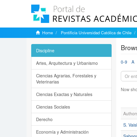
Home
Pontificia Universidad Católica de Chile
Brows
Discipline
0-9
A
Artes, Arquitectura y Urbanismo
Ciencias Agrarias, Forestales y
Veterinarias
Now sho
Ciencias Exactas y Naturales
Ciencias Sociales
Author
Derecho
S. Vais
Economía y Administración
Saboga