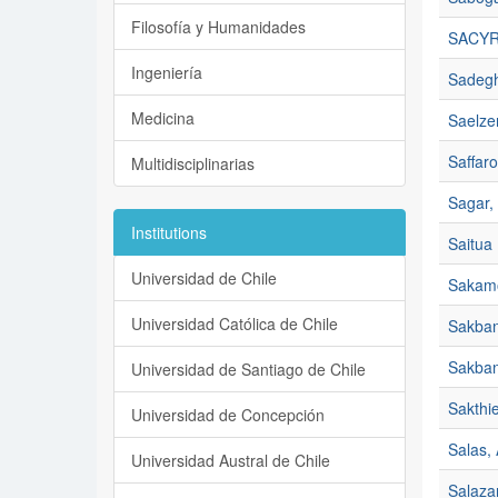
Filosofía y Humanidades
SACYR,
Ingeniería
Sadegh
Medicina
Saelzer
Saffaro
Multidisciplinarias
Sagar, 
Institutions
Saitua 
Universidad de Chile
Sakamo
Universidad Católica de Chile
Sakban
Sakban
Universidad de Santiago de Chile
Sakthi
Universidad de Concepción
Salas,
Universidad Austral de Chile
Salazar