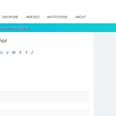
DISCIPLINE
INDEXED
INSTITUTIONS
ABOUT
strucción by Author
hor
U
V
W
X
Y
Z