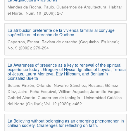
.
Mendes da Rocha, Paulo
Cuadernos de Arquitectura. Habitar
el Norte.; Núm. 10 (2006); 2-7
La atribución preferente de la vivienda familiar al cónyuge
supérstite en el derecho de Québec
.
Caparros, Ernest
Revista de derecho (Coquimbo. En línea);
No. 9 (2002); 279-294
La Awareness of presence as a key to renewal of the spiritual
experience today:: Gregory of Nyssa, Ignatius of Loyola, Teresa
of Jesus, Laura Montoya, Etty Hillesum, and Benjamín
González Buelta
Solano Pinzón, Orlando; Navarro Sánchez, Rosana; Gómez
Díaz, Jairo; Peña Esquivel, William Augusto; Jaramillo Vargas,
.
Gabriel Alberto
Cuadernos de teología - Universidad Católica
del Norte (On line); Vol. 12 (2020); e4621
La Believing without belonging as an emerging phenomenon in
chilean society. Challenges for reflecting on faith.