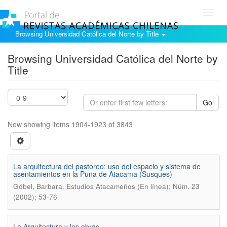
Toggl
navig
Browsing Universidad Católica del Norte by Title
Browsing Universidad Católica del Norte by
Title
Go
Now showing items 1904-1923 of 3843
La arquitectura del pastoreo: uso del espacio y sistema de
asentamientos en la Puna de Atacama (Susques)
.
Göbel, Barbara
Estudios Atacameños (En línea); Núm. 23
(2002); 53-76
La Arquitectura y las obras