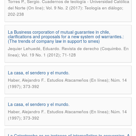
.
Torres P., Sergio
Cuadernos de teología - Universidad Católica
del Norte (On line); Vol. 9 No. 2 (2017): Teología en diálogo;
202-238
La Business corporation of mutual guarantee in chile,
clarifications and proposals for a new system od warranties.:
(The trends of company law in support to smes)
.
Jequier Lehuedé, Eduardo
Revista de derecho (Coquimbo. En
línea); Vol. 19 No. 1 (2012); 71-128
La casa, el sendero y el mundo.
.
Haber, Alejandro F.
Estudios Atacameños (En línea); Núm. 14
(1997); 373-392
La casa, el sendero y el mundo.
.
Haber, Alejandro F.
Estudios Atacameños (En línea); Núm. 14
(1997); 373-392
La Catastrophe as an instance of interpellation to conversion. A