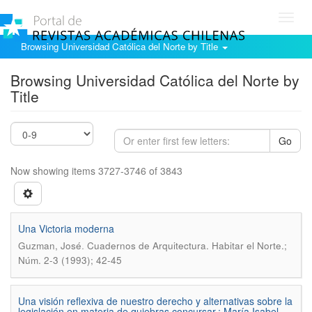
Toggl
navig
Browsing Universidad Católica del Norte by Title
Browsing Universidad Católica del Norte by
Title
Go
Now showing items 3727-3746 of 3843
Una Victoria moderna
.
Guzman, José
Cuadernos de Arquitectura. Habitar el Norte.;
Núm. 2-3 (1993); 42-45
Una visión reflexiva de nuestro derecho y alternativas sobre la
legislación en materia de quiebras concursar.: María Isabel