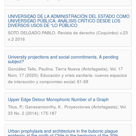
UNIVERSIDAD DE LA ADMINISTRACIÓN DEL ESTADO COMO
UNIVERSIDAD PÚBLICA: ANÁLISIS CRÍTICO DESDE LOS
DIVERSOS USOS DE "LO PÚBLICO
.
SOTO DELGADO,PABLO
Revista de derecho (Coquimbo) v.23
n.2 2016
University projections and social commitments, A pending
subject?
.
González Tello, Paulina
Tierra Nueva (Antofagasta); Vol. 17
Núm. 17 (2020): Educación y crisis sanitaria: nuevos espacios
de interacción y compromiso social; 61-69
Upper Edge Detour Monophonic Number of a Graph
.
Titus, P.; Ganesamoorthy, K.
Proyecciones (Antofagasta); Vol.
33 No. 2 (2014); 175-187
Urban prophylaxis and architecture in the bubonic plague
epidemic at the north of Chile in the beginning of the 20th