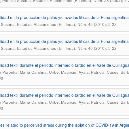
.
, Patricia Susana
Estudios Atacameños (En línea); Núm. 28 (2004); 9-
ilidad en la producción de palas y/o azadas líticas de la Puna argentina
.
, Susana
Estudios Atacameños (En línea); Núm. 40 (2010); 5-22
ilidad en la producción de palas y/o azadas líticas de la Puna argentina
.
, Susana
Estudios Atacameños (En línea); Núm. 40 (2010); 5-22
lidad textil durante el período intermedio tardío en el Valle de Quillagua
 Piwonka, María Carolina; Uribe, Mauricio; Ayala, Patricia; Cases, Bár
90
lidad textil durante el período intermedio tardío en el Valle de Quillagua
 Piwonka, María Carolina; Uribe, Mauricio; Ayala, Patricia; Cases, Bár
90
les related to perceived stress during the isolation of COVID-19 in Arge