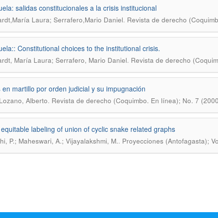
la: salidas constitucionales a la crisis institucional
.
rdt,María Laura; Serrafero,Mario Daniel
Revista de derecho (Coquimb
la:: Constitutional choices to the institutional crisis.
.
rdt, María Laura; Serrafero, Mario Daniel
Revista de derecho (Coquimb
 en martillo por orden judicial y su impugnación
.
Lozano, Alberto
Revista de derecho (Coquimbo. En línea); No. 7 (200
 equitable labeling of union of cyclic snake related graphs
.
hi, P.; Maheswari, A.; Vijayalakshmi, M.
Proyecciones (Antofagasta); Vo