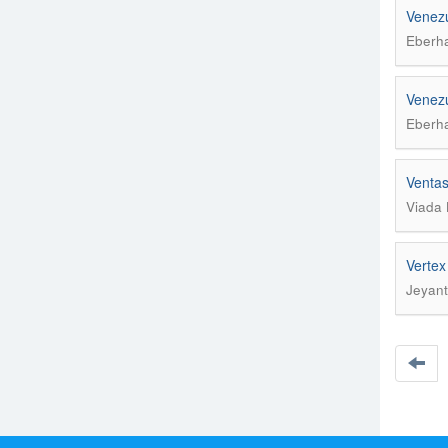
Venezue
Eberha
Venezue
Eberha
Ventas
Viada 
Vertex
Jeyant