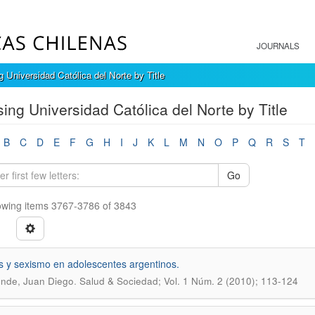
JOURNALS
 Universidad Católica del Norte by Title
ing Universidad Católica del Norte by Title
B
C
D
E
F
G
H
I
J
K
L
M
N
O
P
Q
R
S
T
Go
wing items 3767-3786 of 3843
s y sexismo en adolescentes argentinos.
.
nde, Juan Diego
Salud & Sociedad; Vol. 1 Núm. 2 (2010); 113-124