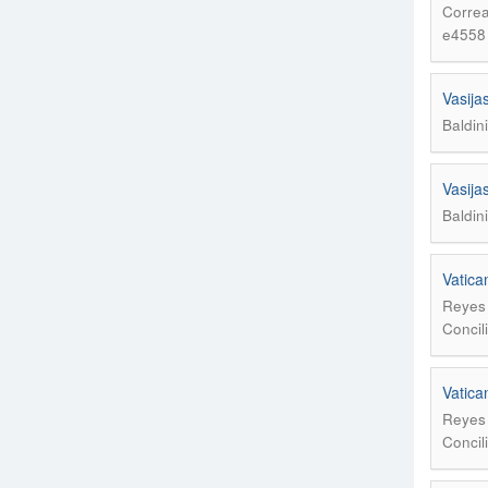
Correa
e4558
Vasija
Baldini
Vasija
Baldini
Vatican
Reyes 
Concil
Vatican
Reyes 
Concil