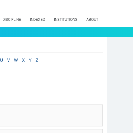
DISCIPLINE
INDEXED
INSTITUTIONS
ABOUT
U
V
W
X
Y
Z