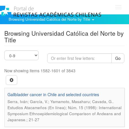
Toggl
navig
Browsing Universidad Católica del Norte by Title
Browsing Universidad Católica del Norte by
Title
Go
Now showing items 1582-1601 of 3843
Gallbladder cancer in Chile and selected countries
.
Serra, Iván; García, V.; Yamamoto, Masaharu; Cavada, G.
Estudios Atacameños (En línea); Núm. 15 (1998): International
Symposium Ethnoepidemiological Comparison of Andeans and
Japanese.; 21-27