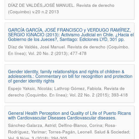
.
DÍAZ DE VALDÉS,JOSÉ MANUEL
Revista de derecho
(Coquimbo) v.20 n.2 2013
GARCÍA GARCÍA, JOSÉ FRANCISCO y VERDUGO RAMÍREZ,
SERGIO IGNACIO (2013): Activismo Judicial en Chile. ¿Hacia el
Gobierno de los Jueces?, Santiago: Ediciones LYD, 301 pp.
.
Díaz de Valdés, José Manuel
Revista de derecho (Coquimbo.
En línea); Vol. 20 No. 2 (2013); 477-478
Gender identity, family relationships and rights of children &
adolescents.: Commentary on bill for recognition and protection
of gender identity rights
.
Espejo Yaksic, Nicolás; Lathrop Gómez, Fabiola
Revista de
derecho (Coquimbo. En línea); Vol. 22 No. 2 (2015); 393-418
General Health Perception and Quality of Life of Puerto Ricans
with Cardiovascular Diseases Cardiovascular diseases.
Sánchez-Galarza, Astrid; Delfino-Blanco, Corina; Rosa-
.
Rodríguez, Yarimar; Torres-Pagán, Leonell
Salud & Sociedad;
Vol. 9 Núm. 3 (2018); 294-305