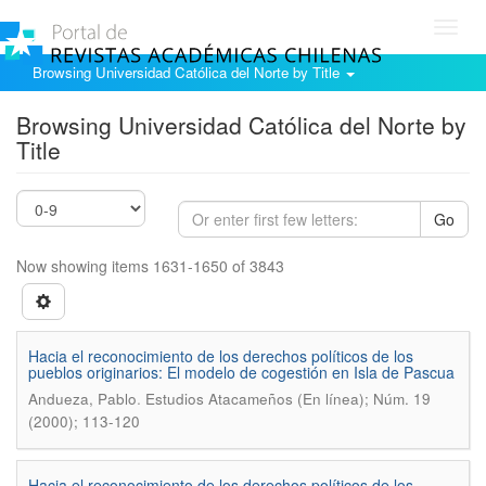
Toggl
navig
Browsing Universidad Católica del Norte by Title
Browsing Universidad Católica del Norte by
Title
Go
Now showing items 1631-1650 of 3843
Hacia el reconocimiento de los derechos políticos de los
pueblos originarios: El modelo de cogestión en Isla de Pascua
.
Andueza, Pablo
Estudios Atacameños (En línea); Núm. 19
(2000); 113-120
Hacia el reconocimiento de los derechos políticos de los