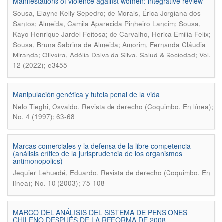
Manifestations of violence against women: integrative review
Sousa, Elayne Kelly Sepedro; de Morais, Érica Jorgiana dos
Santos; Almeida, Camila Aparecida Pinheiro Landim; Sousa,
Kayo Henrique Jardel Feitosa; de Carvalho, Herica Emilia Felix;
Sousa, Bruna Sabrina de Almeida; Amorim, Fernanda Cláudia
.
Miranda; Oliveira, Adélia Dalva da Silva
Salud & Sociedad; Vol.
12 (2022); e3455
Manipulación genética y tutela penal de la vida
.
Nelo Tieghi, Osvaldo
Revista de derecho (Coquimbo. En línea);
No. 4 (1997); 63-68
Marcas comerciales y la defensa de la libre competencia
(análisis crítico de la jurisprudencia de los organismos
antimonopolios)
.
Jequier Lehuedé, Eduardo
Revista de derecho (Coquimbo. En
línea); No. 10 (2003); 75-108
MARCO DEL ANÁLISIS DEL SISTEMA DE PENSIONES
CHILENO DESPUÉS DE LA REFORMA DE 2008