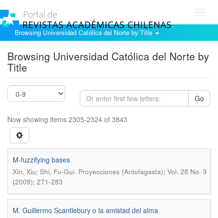
Toggl
navig
Browsing Universidad Católica del Norte by Title
Browsing Universidad Católica del Norte by
Title
Go
Now showing items 2305-2324 of 3843
M-fuzzifying bases
.
Xin, Xiu; Shi, Fu-Gui
Proyecciones (Antofagasta); Vol. 28 No. 3
(2009); 271-283
M. Guillermo Scantlebury o la amistad del alma