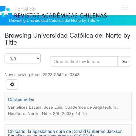
Toggl
navig
Browsing Universidad Católica del Norte by Title
Browsing Universidad Católica del Norte by
Title
Go
Now showing items 2523-2542 of 3843
Oasisamérica
.
Santelices Escala, José Luis
Cuadernos de Arquitectura.
Habitar el Norte.; Núm. 8/9 (2003); 14-15
Obituario: la apasionada obra de Donald Guillermo Jackson
Squella y su muerte inesperada (1960-2015)