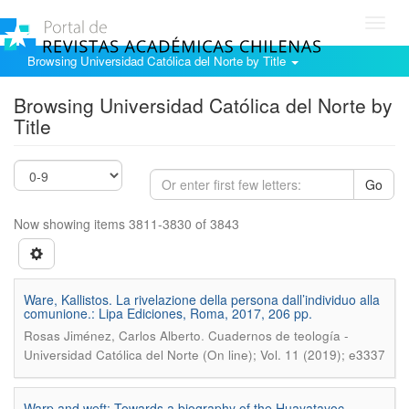
Toggl
navig
Browsing Universidad Católica del Norte by Title
Browsing Universidad Católica del Norte by
Title
Go
Now showing items 3811-3830 of 3843
Ware, Kallistos. La rivelazione della persona dall’individuo alla
comunione.: Lipa Ediciones, Roma, 2017, 206 pp.
.
Rosas Jiménez, Carlos Alberto
Cuadernos de teología -
Universidad Católica del Norte (On line); Vol. 11 (2019); e3337
Warp and weft: Towards a biography of the Huayatayoc