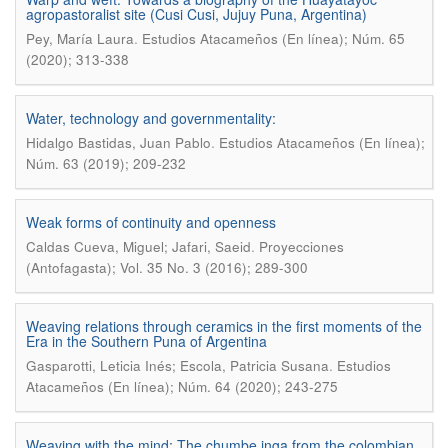
agropastoralist site (Cusi Cusi, Jujuy Puna, Argentina)
.
Pey, María Laura
Estudios Atacameños (En línea); Núm. 65
(2020); 313-338
Water, technology and governmentality:
.
Hidalgo Bastidas, Juan Pablo
Estudios Atacameños (En línea);
Núm. 63 (2019); 209-232
Weak forms of continuity and openness
.
Caldas Cueva, Miguel; Jafari, Saeid
Proyecciones
(Antofagasta); Vol. 35 No. 3 (2016); 289-300
Weaving relations through ceramics in the first moments of the
Era in the Southern Puna of Argentina
.
Gasparotti, Leticia Inés; Escola, Patricia Susana
Estudios
Atacameños (En línea); Núm. 64 (2020); 243-275
Weaving with the mind: The chumbe inga from the colombian