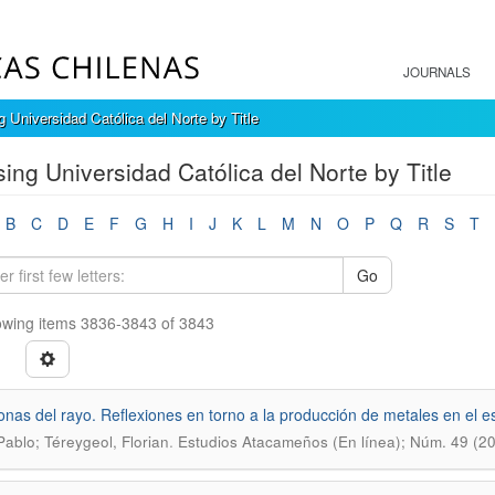
JOURNALS
 Universidad Católica del Norte by Title
ing Universidad Católica del Norte by Title
B
C
D
E
F
G
H
I
J
K
L
M
N
O
P
Q
R
S
T
Go
wing items 3836-3843 of 3843
nas del rayo. Reflexiones en torno a la producción de metales en el es
.
Pablo; Téreygeol, Florian
Estudios Atacameños (En línea); Núm. 49 (20