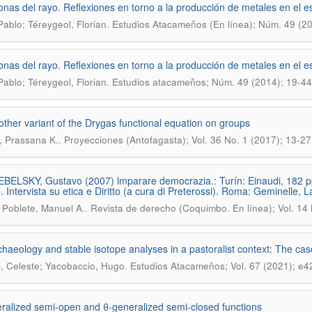
nas del rayo. Reflexiones en torno a la producción de metales en el es
.
Pablo; Téreygeol, Florian
Estudios Atacameños (En línea); Núm. 49 (20
nas del rayo. Reflexiones en torno a la producción de metales en el es
.
Pablo; Téreygeol, Florian
Estudios atacameños; Núm. 49 (2014); 19-44
other variant of the Drygas functional equation on groups
.
 Prassana K.
Proyecciones (Antofagasta); Vol. 36 No. 1 (2017); 13-27
ELSKY, Gustavo (2007) lmparare democrazia.: Turín: Einaudi, 182 p
. Intervista su etica e Diritto (a cura di Preterossi). Roma: Geminelle, L
.
Poblete, Manuel A.
Revista de derecho (Coquimbo. En línea); Vol. 14
haeology and stable isotope analyses in a pastoralist context: The cas
.
 Celeste; Yacobaccio, Hugo
Estudios Atacameños; Vol. 67 (2021); e4
ralized semi-open and θ-generalized semi-closed functions