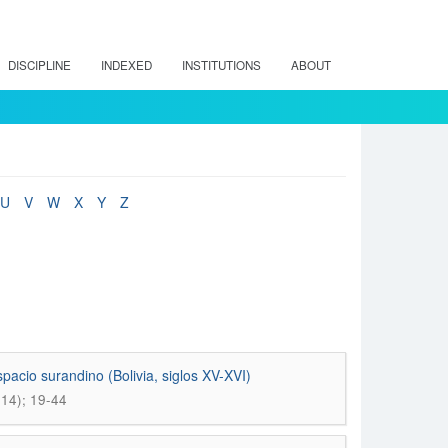
DISCIPLINE
INDEXED
INSTITUTIONS
ABOUT
U
V
W
X
Y
Z
pacio surandino (Bolivia, siglos XV-XVI)
14); 19-44