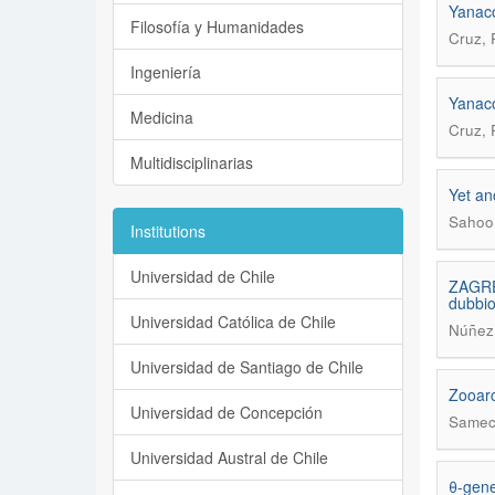
Yanaco
Filosofía y Humanidades
Cruz, 
Ingeniería
Yanaco
Medicina
Cruz, 
Multidisciplinarias
Yet an
Sahoo,
Institutions
Universidad de Chile
ZAGREB
dubbio
Universidad Católica de Chile
Núñez 
Universidad de Santiago de Chile
Zooarc
Universidad de Concepción
Samec,
Universidad Austral de Chile
θ-gene