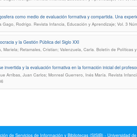
gosfera como medio de evaluación formativa y compartida. Una experien
.
a Gago, Rodrigo
Revista Infancia, Educación y Aprendizaje; Vol. 3 Nú
ocracia y la Gestión Pública del Siglo XXI
.
, Mariela; Retamales, Cristian; Valenzuela, Carla
Boletín de Políticas 
se invertida y la evaluación formativa en la formación inicial del profes
.
ue Arribas, Juan Carlos; Monreal Guerrero, Inés María
Revista Infanc
36
ción de Servicios de Información y Bibliotecas (SISIB) - Universidad de