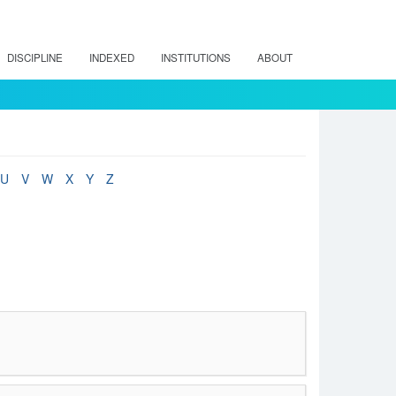
DISCIPLINE
INDEXED
INSTITUTIONS
ABOUT
U
V
W
X
Y
Z