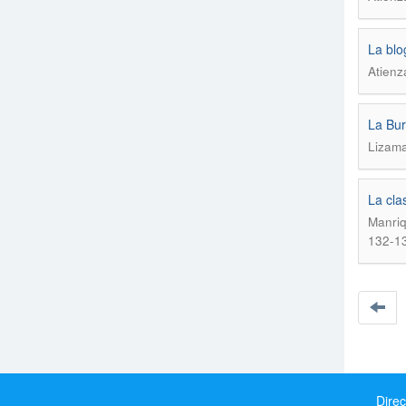
La blo
Atienz
La Bur
Lizama
La cla
Manriq
132-1
Direc