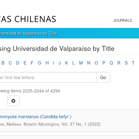
JOURNALS
versidad de Valparaíso by Title
ing Universidad de Valparaíso by Title
B
C
D
E
F
G
H
I
J
K
L
M
N
O
P
Q
R
S
T
Go
wing items 2225-2244 of 4294
romyces marxianus (Candida kefyr )
.
a, Melissa
Boletín Micológico; Vol. 37 No. 1 (2022)