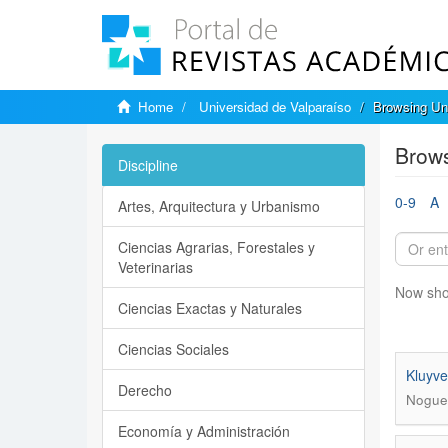
Home
Universidad de Valparaíso
Browsing Uni
Brows
Discipline
0-9
A
Artes, Arquitectura y Urbanismo
Ciencias Agrarias, Forestales y
Veterinarias
Now sho
Ciencias Exactas y Naturales
Ciencias Sociales
Kluyve
Derecho
Noguer
Economía y Administración