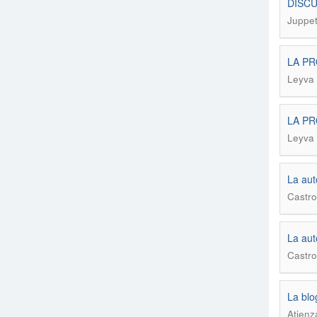
DISC
Juppet
LA PR
Leyva 
LA PR
Leyva 
La aut
Castro
La aut
Castro
La blo
Atienz