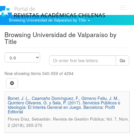
Toggl
navig
Browsing Universidad de Valparaíso by Title
Browsing Universidad de Valparaíso by
Title
Go
Now showing items 540-559 of 4294
Bonet, J. L., Caamaño Domínguez, F., Gimeno Feliu, J. M.,
Quintero Olivares, G. y Sala, P. (2017). Servicios Públicos e
Ideología: El Interés General en Juego. Barcelona: Profit
Editorial
.
Flores Díaz, Sebastián
Revista de Gestión Pública; Vol. 7, Núm.
2 (2018); 265-270