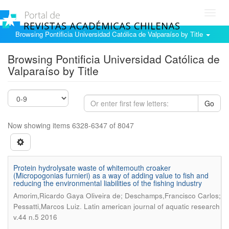
Toggl
navig
Browsing Pontificia Universidad Católica de Valparaíso by Title
Browsing Pontificia Universidad Católica de
Valparaíso by Title
Go
Now showing items 6328-6347 of 8047
Protein hydrolysate waste of whitemouth croaker
(Micropogonias furnieri) as a way of adding value to fish and
reducing the environmental liabilities of the fishing industry
Amorim,Ricardo Gaya Oliveira de; Deschamps,Francisco Carlos;
.
Pessatti,Marcos Luiz
Latin american journal of aquatic research
v.44 n.5 2016