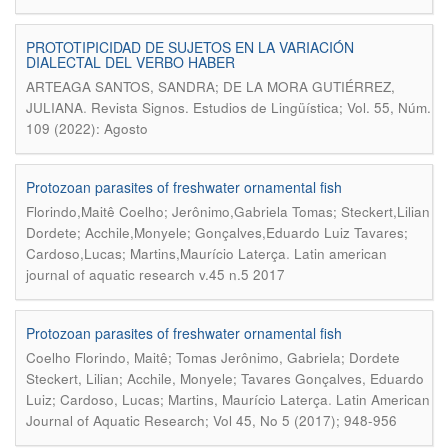
PROTOTIPICIDAD DE SUJETOS EN LA VARIACIÓN
DIALECTAL DEL VERBO HABER
ARTEAGA SANTOS, SANDRA; DE LA MORA GUTIÉRREZ,
.
JULIANA
Revista Signos. Estudios de Lingüística; Vol. 55, Núm.
109 (2022): Agosto
Protozoan parasites of freshwater ornamental fish
Florindo,Maitê Coelho; Jerônimo,Gabriela Tomas; Steckert,Lilian
Dordete; Acchile,Monyele; Gonçalves,Eduardo Luiz Tavares;
.
Cardoso,Lucas; Martins,Maurício Laterça
Latin american
journal of aquatic research v.45 n.5 2017
Protozoan parasites of freshwater ornamental fish
Coelho Florindo, Maitê; Tomas Jerônimo, Gabriela; Dordete
Steckert, Lilian; Acchile, Monyele; Tavares Gonçalves, Eduardo
.
Luiz; Cardoso, Lucas; Martins, Maurício Laterça
Latin American
Journal of Aquatic Research; Vol 45, No 5 (2017); 948-956