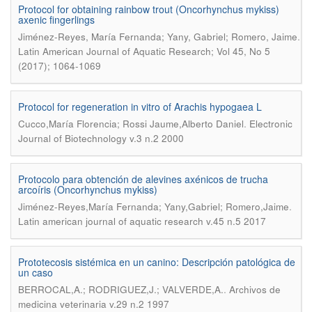
Protocol for obtaining rainbow trout (Oncorhynchus mykiss)
axenic fingerlings
.
Jiménez-Reyes, María Fernanda; Yany, Gabriel; Romero, Jaime
Latin American Journal of Aquatic Research; Vol 45, No 5
(2017); 1064-1069
Protocol for regeneration in vitro of Arachis hypogaea L
.
Cucco,María Florencia; Rossi Jaume,Alberto Daniel
Electronic
Journal of Biotechnology v.3 n.2 2000
Protocolo para obtención de alevines axénicos de trucha
arcoíris (Oncorhynchus mykiss)
.
Jiménez-Reyes,María Fernanda; Yany,Gabriel; Romero,Jaime
Latin american journal of aquatic research v.45 n.5 2017
Prototecosis sistémica en un canino: Descripción patológica de
un caso
.
BERROCAL,A.; RODRIGUEZ,J.; VALVERDE,A.
Archivos de
medicina veterinaria v.29 n.2 1997