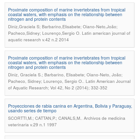
Proximate composition of marine invertebrates from tropical
coastal waters, with emphasis on the relationship between
nitrogen and protein contents
Diniz,Graciela S; Barbarino,Elisabete; Oiano-Neto,João;
.
Pacheco,Sidney; Lourenço,Sergio O
Latin american journal of
aquatic research v.42 n.2 2014
Proximate composition of marine invertebrates from tropical
coastal waters, with emphasis on the relationship between
nitrogen and protein contents
Diniz, Graciela S.; Barbarino, Elisabete; Oiano-Neto, João;
.
Pacheco, Sidney; Lourenço, Sergio O.
Latin American Journal
of Aquatic Research; Vol 42, No 2 (2014); 332-352
Proyecciones de rabia canina en Argentina, Bolivia y Paraguay,
usando series de tiempo
.
SCORTTI,M.; CATTAN,P.; CANALS,M.
Archivos de medicina
veterinaria v.29 n.1 1997