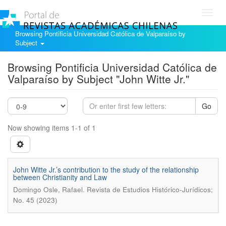
Toggl
navig
Browsing Pontificia Universidad Católica de Valparaíso by
Subject
Browsing Pontificia Universidad Católica de
Valparaíso by Subject "John Witte Jr."
Go
Now showing items 1-1 of 1
John Witte Jr.’s contribution to the study of the relationship
between Christianity and Law
.
Domingo Osle, Rafael
Revista de Estudios Histórico-Jurídicos;
No. 45 (2023)