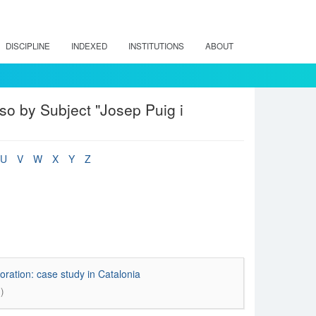
DISCIPLINE
INDEXED
INSTITUTIONS
ABOUT
so by Subject "Josep Puig i
U
V
W
X
Y
Z
toration: case study in Catalonia
)