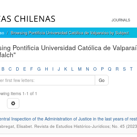
JOURNALS
íso
Browsing Pontificia Universidad Católica de Valparaíso by Subject
ing Pontificia Universidad Católica de Valparaí
alch"
B
C
D
E
F
G
H
I
J
K
L
M
N
O
P
Q
R
S
T
Go
wing items 1-1 of 1
ntral Inspection of the Administration of Justice in the last years of res
.
abregat, Elisabet
Revista de Estudios Histórico-Jurídicos; No. 45 (2023