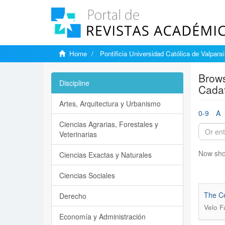
Home
Pontificia Universidad Católica de Valpara
Brows
Discipline
Cadaf
Artes, Arquitectura y Urbanismo
0-9
A
Ciencias Agrarias, Forestales y
Veterinarias
Now sho
Ciencias Exactas y Naturales
Ciencias Sociales
The Ce
Derecho
Velo F
Economía y Administración