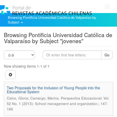
Toggl
navig
Browsing Pontificia Universidad Católica de Valparaíso by
Subject
Browsing Pontificia Universidad Católica de
Valparaíso by Subject "jovenes"
Go
Now showing items 1-1 of 1
Two Proposals for the Inclusion of Young People into the
Educational System
.
Calvo, Gloria; Camargo, Marina
Perspectiva Educacional; Vol.
52 No. 1 (2013): School management and organization.; 147-
166