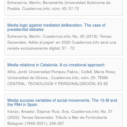
Echeverría, Martín; Benemérita Universidad Autónoma de
.
Puebla
Cuadernos.info; núm. 45; 57-72
Media logic against mediated deliberation. The case of
presidential debates
.
Echeverría, Martín
Cuadernos.info; No. 45 (2019): Temas
Generales: Adiós al papel: en 2020 Cuadernos.info será una
revista exclusivamente digital; 57 - 72
Media relations in Catalonia: A co-creational approach
Xifra, Jordi; Universidad Pompeu Fabra,; Collell, María Rosa;
.
Universidad de Girona,
Cuadernos.info; núm. 25: TEMA
CENTRAL: TECNOLOGÍA Y PERSONALIZACIÓN; 83-92
Media success variables of social movements. The 15-M and
the PAH in Spain
.
Iranzo, Amador; Espinar Ruiz, Eva
Cuadernos.info; No. 51
(2022): Temas Generales: Tributo a Mar de Fontcuberta
Balaguer (1946-2021); 246-267