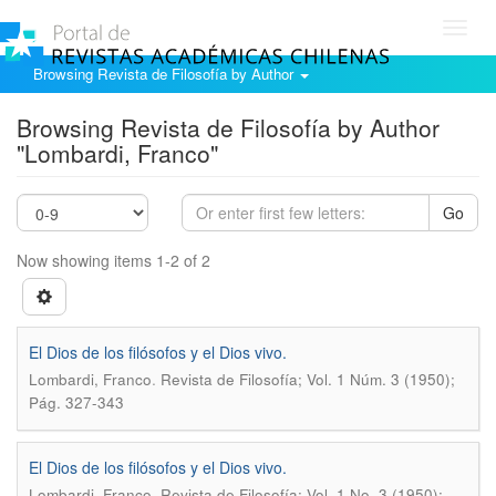
Toggl
navig
Browsing Revista de Filosofía by Author
Browsing Revista de Filosofía by Author
"Lombardi, Franco"
Go
Now showing items 1-2 of 2
El Dios de los filósofos y el Dios vivo.
.
Lombardi, Franco
Revista de Filosofía; Vol. 1 Núm. 3 (1950);
Pág. 327-343
El Dios de los filósofos y el Dios vivo.
.
Lombardi, Franco
Revista de Filosofía; Vol. 1 No. 3 (1950);