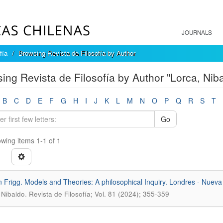
JOURNALS
fía
Browsing Revista de Filosofía by Author
ing Revista de Filosofía by Author "Lorca, Nib
B
C
D
E
F
G
H
I
J
K
L
M
N
O
P
Q
R
S
T
Go
wing items 1-1 of 1
Frigg. Models and Theories: A philosophical Inquiry. Londres - Nueva
.
 Nibaldo
Revista de Filosofía; Vol. 81 (2024); 355-359