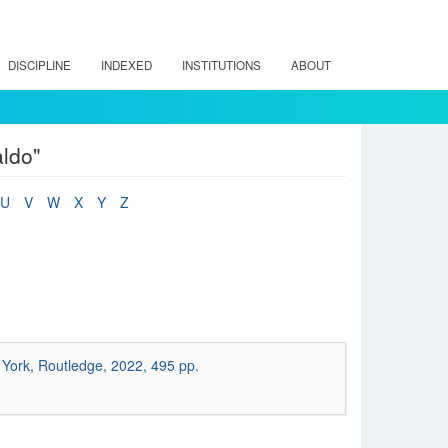
DISCIPLINE
INDEXED
INSTITUTIONS
ABOUT
aldo"
U
V
W
X
Y
Z
 York, Routledge, 2022, 495 pp.