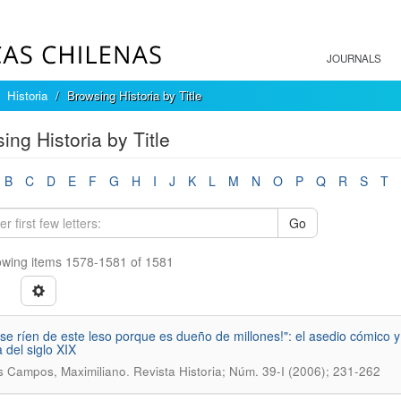
JOURNALS
Historia
Browsing Historia by Title
ing Historia by Title
B
C
D
E
F
G
H
I
J
K
L
M
N
O
P
Q
R
S
T
Go
wing items 1578-1581 of 1581
 se ríen de este leso porque es dueño de millones!": el asedio cómico 
 del siglo XIX
.
s Campos, Maximiliano
Revista Historia; Núm. 39-I (2006); 231-262