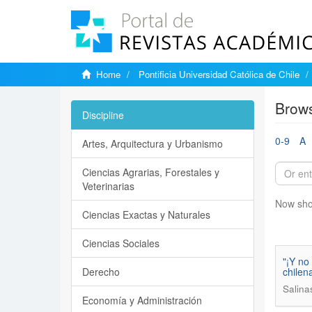
Home
Pontificia Universidad Católica de Chile
Brows
Discipline
0-9
A
Artes, Arquitectura y Urbanismo
Ciencias Agrarias, Forestales y
Veterinarias
Now sho
Ciencias Exactas y Naturales
Ciencias Sociales
"¡Y no
Derecho
chilena
Salina
Economía y Administración