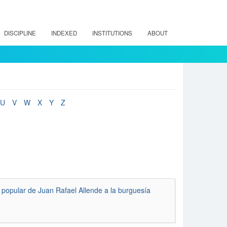
DISCIPLINE
INDEXED
INSTITUTIONS
ABOUT
U
V
W
X
Y
Z
y popular de Juan Rafael Allende a la burguesía