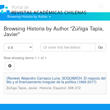
Toggl
navig
Browsing Historia by Author
Browsing Historia by Author "Zúñiga Tapia,
Javier"
Go
Now showing items 1-1 of 1
(Review) Alejandro Carrasco Luna, SOQUIMICH. El negocio del
litio y el financiamiento irregular de la política (1968-2017)
.
Zúñiga Tapia, Javier
Historia; Español; 368-372