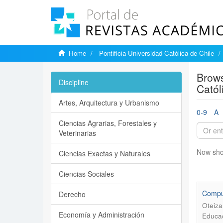
Home
Pontificia Universidad Católica de Chile
Brows
Discipline
Catól
Artes, Arquitectura y Urbanismo
0-9
A
Ciencias Agrarias, Forestales y
Veterinarias
Now sho
Ciencias Exactas y Naturales
Ciencias Sociales
Comput
Derecho
Oteiza
Economía y Administración
Educac