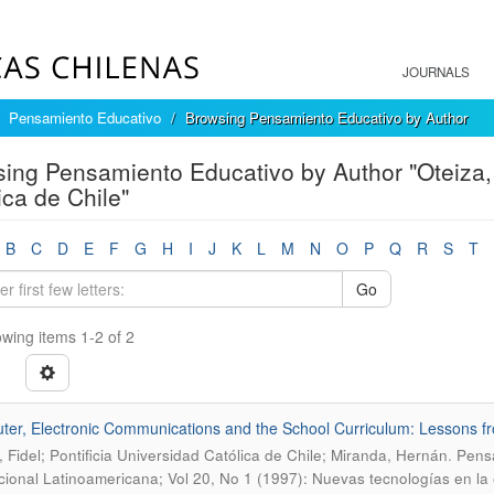
JOURNALS
Pensamiento Educativo
Browsing Pensamiento Educativo by Author
ing Pensamiento Educativo by Author "Oteiza, F
ica de Chile"
B
C
D
E
F
G
H
I
J
K
L
M
N
O
P
Q
R
S
T
Go
wing items 1-2 of 2
er, Electronic Communications and the School Curriculum: Lessons f
.
, Fidel; Pontificia Universidad Católica de Chile; Miranda, Hernán
Pensa
ional Latinoamericana; Vol 20, No 1 (1997): Nuevas tecnologías en la 