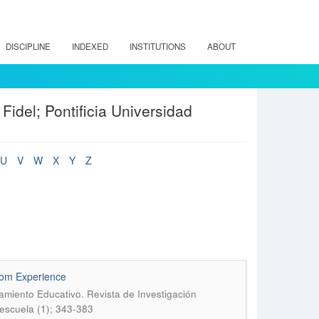
DISCIPLINE
INDEXED
INSTITUTIONS
ABOUT
idel; Pontificia Universidad
U
V
W
X
Y
Z
rom Experience
miento Educativo. Revista de Investigación
escuela (1); 343-383