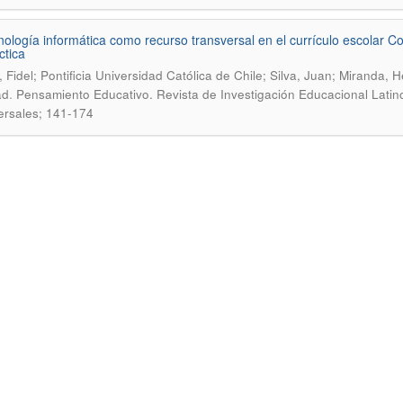
nología informática como recurso transversal en el currículo escolar C
ctica
, Fidel; Pontificia Universidad Católica de Chile; Silva, Juan; Miranda, 
.
ad
Pensamiento Educativo. Revista de Investigación Educacional Latin
ersales; 141-174