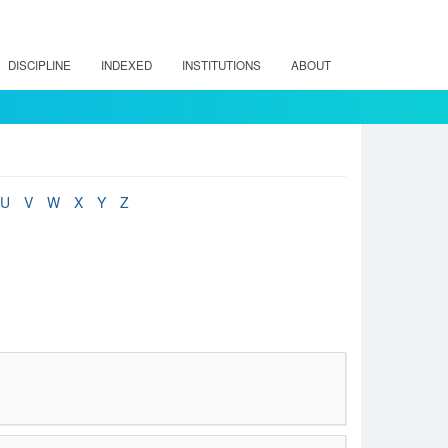
DISCIPLINE
INDEXED
INSTITUTIONS
ABOUT
U
V
W
X
Y
Z