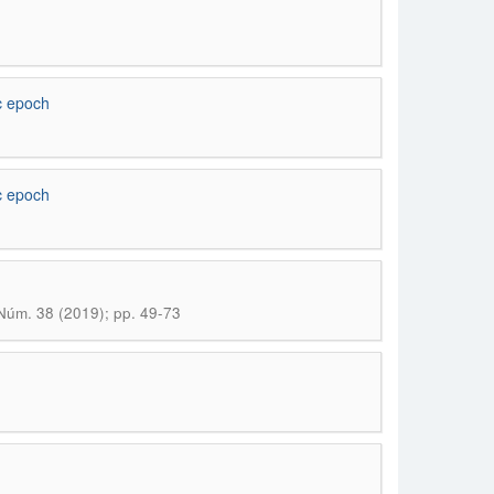
ic epoch
ic epoch
Núm. 38 (2019); pp. 49-73