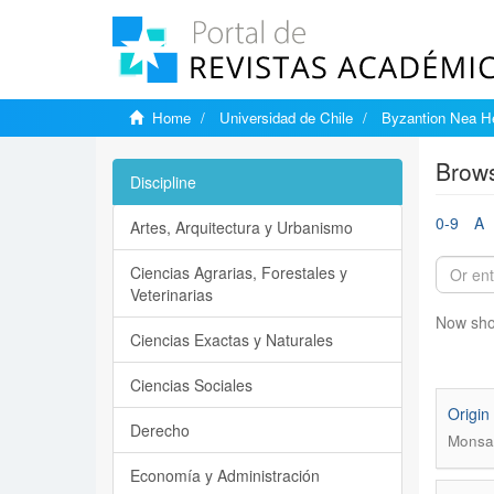
Home
Universidad de Chile
Byzantion Nea He
Brows
Discipline
0-9
A
Artes, Arquitectura y Urbanismo
Ciencias Agrarias, Forestales y
Veterinarias
Now sho
Ciencias Exactas y Naturales
Ciencias Sociales
Origin 
Derecho
Monsal
Economía y Administración