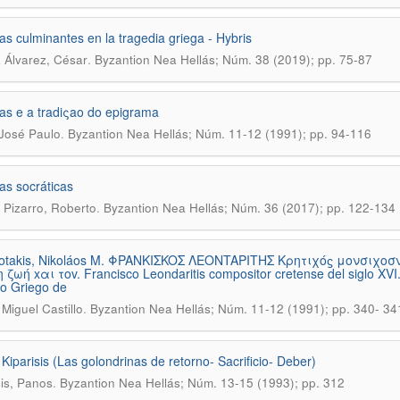
as culminantes en la tragedia griega - Hybris
.
 Álvarez, César
Byzantion Nea Hellás; Núm. 38 (2019); pp. 75-87
as e a tradiςao do epigrama
.
José Paulo
Byzantion Nea Hellás; Núm. 11-12 (1991); pp. 94-116
as socráticas
.
 Pizarro, Roberto
Byzantion Nea Hellás; Núm. 36 (2017); pp. 122-134
otakis, Nikoláos M. ΦPANKIΣKOΣ ΛEONTAPITHΣ Kρητιχόϛ μονσιχο
 ζωή xαι τοv. Francisco Leondaritis compositor cretense del siglo XVI. 
uto Griego de
.
 Miguel Castillo
Byzantion Nea Hellás; Núm. 11-12 (1991); pp. 340- 34
Kiparisis (Las golondrinas de retorno- Sacrificio- Deber)
.
sis, Panos
Byzantion Nea Hellás; Núm. 13-15 (1993); pp. 312