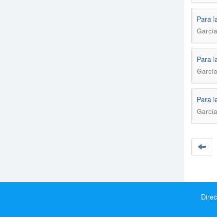
Para l
García
Para l
García
Para l
García
Direc