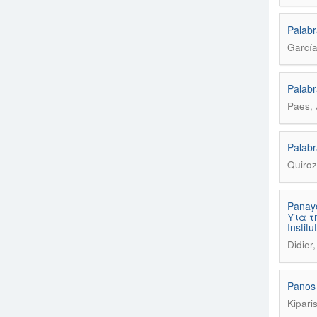
Palabr
García
Palabr
Paes, 
Palabr
Quiroz
Panay
ϒια τη
Instit
Didier,
Panos 
Kipari