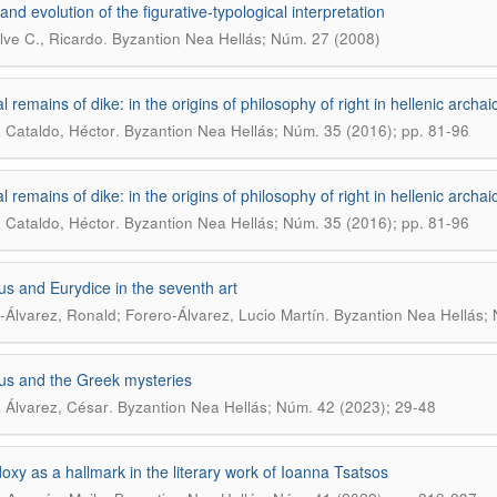
and evolution of the figurative-typological interpretation
.
ve C., Ricardo
Byzantion Nea Hellás; Núm. 27 (2008)
l remains of dike: in the origins of philosophy of right in hellenic archa
.
 Cataldo, Héctor
Byzantion Nea Hellás; Núm. 35 (2016); pp. 81-96
l remains of dike: in the origins of philosophy of right in hellenic archa
.
 Cataldo, Héctor
Byzantion Nea Hellás; Núm. 35 (2016); pp. 81-96
s and Eurydice in the seventh art
.
-Álvarez, Ronald; Forero-Álvarez, Lucio Martín
Byzantion Nea Hellás; 
s and the Greek mysteries
.
 Álvarez, César
Byzantion Nea Hellás; Núm. 42 (2023); 29-48
oxy as a hallmark in the literary work of Ioanna Tsatsos