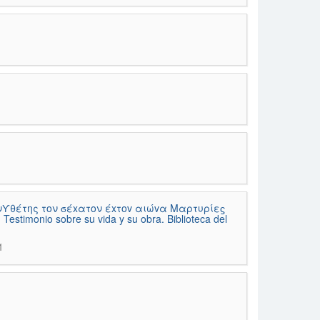
σνϒθέτης τον ϭέxατον έxτοv αιώvα Mαρτυρίεϛ
Testimonio sobre su vida y su obra. Biblioteca del
1