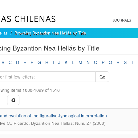
JOURNALS
llás
Browsing Byzantion Nea Hellás by Title
ing Byzantion Nea Hellás by Title
B
C
D
E
F
G
H
I
J
K
L
M
N
O
P
Q
R
S
T
Go
wing items 1080-1099 of 1516
and evolution of the figurative-typological interpretation
.
ve C., Ricardo
Byzantion Nea Hellás; Núm. 27 (2008)