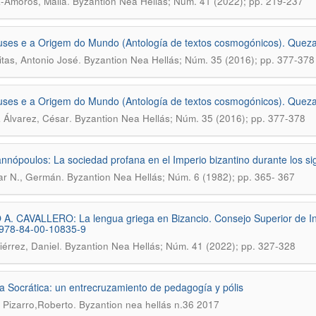
.
-Amorós, Maila
Byzantion Nea Hellás; Núm. 41 (2022); pp. 219-237
ses e a Origem do Mundo (Antología de textos cosmogónicos). Quezal 
.
itas, Antonio José
Byzantion Nea Hellás; Núm. 35 (2016); pp. 377-378
ses e a Origem do Mundo (Antología de textos cosmogónicos). Quezal 
.
 Álvarez, César
Byzantion Nea Hellás; Núm. 35 (2016); pp. 377-378
annópoulos: La sociedad profana en el Imperio bizantino durante los sigl
.
ar N., Germán
Byzantion Nea Hellás; Núm. 6 (1982); pp. 365- 367
A. CAVALLERO: La lengua griega en Bizancio. Consejo Superior de Inv
 978-84-00-10835-9
.
iérrez, Daniel
Byzantion Nea Hellás; Núm. 41 (2022); pp. 327-328
a Socrática: un entrecruzamiento de pedagogía y pólis
.
 Pizarro,Roberto
Byzantion nea hellás n.36 2017