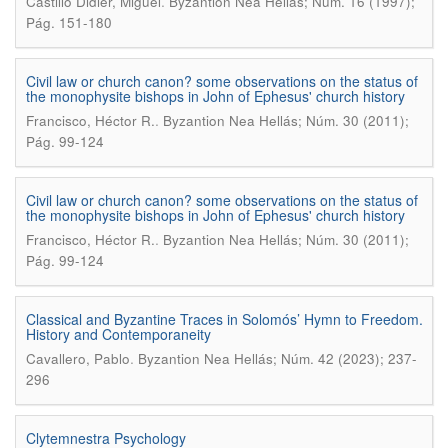
.
Castillo Didier, Miguel
Byzantion Nea Hellás; Núm. 16 (1997);
Pág. 151-180
Civil law or church canon? some observations on the status of
the monophysite bishops in John of Ephesus' church history
.
Francisco, Héctor R.
Byzantion Nea Hellás; Núm. 30 (2011);
Pág. 99-124
Civil law or church canon? some observations on the status of
the monophysite bishops in John of Ephesus' church history
.
Francisco, Héctor R.
Byzantion Nea Hellás; Núm. 30 (2011);
Pág. 99-124
Classical and Byzantine Traces in Solomós’ Hymn to Freedom.
History and Contemporaneity
.
Cavallero, Pablo
Byzantion Nea Hellás; Núm. 42 (2023); 237-
296
Clytemnestra Psychology