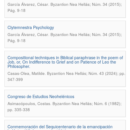
.
García Álvarez, César
Byzantion Nea Hellás; Núm. 34 (2015);
Pág. 9-18
Clytemnestra Psychology
.
García Álvarez, César
Byzantion Nea Hellás; Núm. 34 (2015);
Pág. 9-18
Compositional techniques in Biblical paraphrase in the poem of
Job, or, On Indifference to Grief and on Patience of Leo the
Philosopher.
.
Casas-Olea, Matilde
Byzantion Nea Hellás; Núm. 43 (2024); pp.
347-399
Congreso de Estudios Neohelénicos
.
Asimacópoulos, Costas
Byzantion Nea Hellás; Núm. 6 (1982);
pp. 335-338
Conmemoración del Sequicentenario de la emancipación