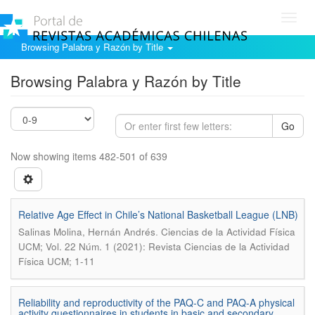
Toggl
navig
Browsing Palabra y Razón by Title
Browsing Palabra y Razón by Title
Go
Now showing items 482-501 of 639
Relative Age Effect in Chile’s National Basketball League (LNB)
.
Salinas Molina, Hernán Andrés
Ciencias de la Actividad Física
UCM; Vol. 22 Núm. 1 (2021): Revista Ciencias de la Actividad
Física UCM; 1-11
Reliability and reproductivity of the PAQ-C and PAQ-A physical
activity questionnaires in students in basic and secondary