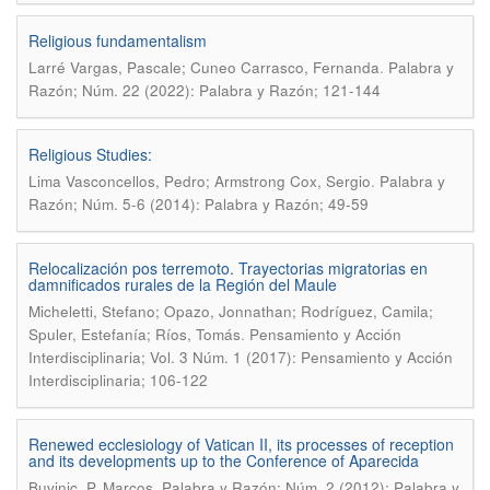
Religious fundamentalism
.
Larré Vargas, Pascale; Cuneo Carrasco, Fernanda
Palabra y
Razón; Núm. 22 (2022): Palabra y Razón; 121-144
Religious Studies:
.
Lima Vasconcellos, Pedro; Armstrong Cox, Sergio
Palabra y
Razón; Núm. 5-6 (2014): Palabra y Razón; 49-59
Relocalización pos terremoto. Trayectorias migratorias en
damnificados rurales de la Región del Maule
Micheletti, Stefano; Opazo, Jonnathan; Rodríguez, Camila;
.
Spuler, Estefanía; Ríos, Tomás
Pensamiento y Acción
Interdisciplinaria; Vol. 3 Núm. 1 (2017): Pensamiento y Acción
Interdisciplinaria; 106-122
Renewed ecclesiology of Vatican II, its processes of reception
and its developments up to the Conference of Aparecida
.
Buvinic, P. Marcos
Palabra y Razón; Núm. 2 (2012): Palabra y