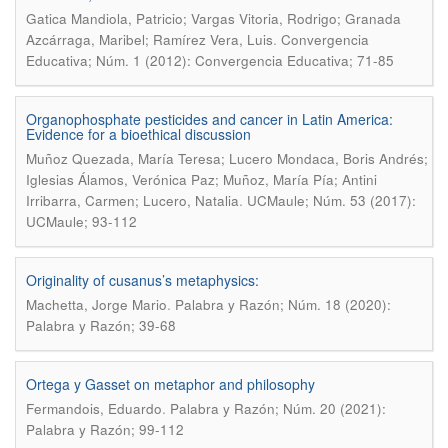
Gatica Mandiola, Patricio; Vargas Vitoria, Rodrigo; Granada
.
Azcárraga, Maribel; Ramírez Vera, Luis
Convergencia
Educativa; Núm. 1 (2012): Convergencia Educativa; 71-85
Organophosphate pesticides and cancer in Latin America:
Evidence for a bioethical discussion
Muñoz Quezada, María Teresa; Lucero Mondaca, Boris Andrés;
Iglesias Álamos, Verónica Paz; Muñoz, María Pía; Antini
.
Irribarra, Carmen; Lucero, Natalia
UCMaule; Núm. 53 (2017):
UCMaule; 93-112
Originality of cusanus’s metaphysics:
.
Machetta, Jorge Mario
Palabra y Razón; Núm. 18 (2020):
Palabra y Razón; 39-68
Ortega y Gasset on metaphor and philosophy
.
Fermandois, Eduardo
Palabra y Razón; Núm. 20 (2021):
Palabra y Razón; 99-112