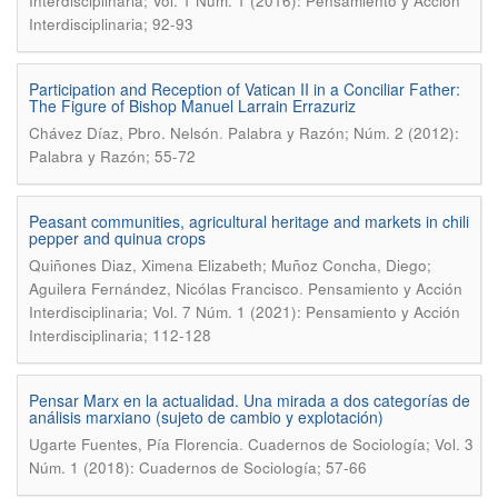
Interdisciplinaria; Vol. 1 Núm. 1 (2016): Pensamiento y Acción
Interdisciplinaria; 92-93
Participation and Reception of Vatican II in a Conciliar Father:
The Figure of Bishop Manuel Larrain Errazuriz
.
Chávez Díaz, Pbro. Nelsón
Palabra y Razón; Núm. 2 (2012):
Palabra y Razón; 55-72
Peasant communities, agricultural heritage and markets in chili
pepper and quinua crops
Quiñones Diaz, Ximena Elizabeth; Muñoz Concha, Diego;
.
Aguilera Fernández, Nicólas Francisco
Pensamiento y Acción
Interdisciplinaria; Vol. 7 Núm. 1 (2021): Pensamiento y Acción
Interdisciplinaria; 112-128
Pensar Marx en la actualidad. Una mirada a dos categorías de
análisis marxiano (sujeto de cambio y explotación)
.
Ugarte Fuentes, Pía Florencia
Cuadernos de Sociología; Vol. 3
Núm. 1 (2018): Cuadernos de Sociología; 57-66