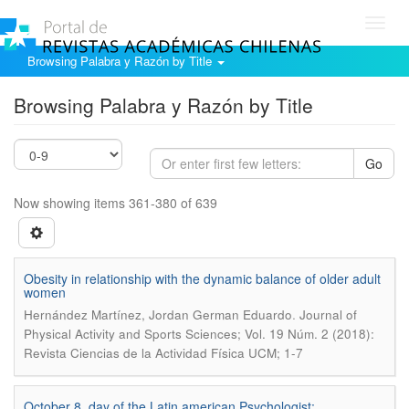
Toggl
navig
Browsing Palabra y Razón by Title
Browsing Palabra y Razón by Title
Go
Now showing items 361-380 of 639
Obesity in relationship with the dynamic balance of older adult
women
.
Hernández Martínez, Jordan German Eduardo
Journal of
Physical Activity and Sports Sciences; Vol. 19 Núm. 2 (2018):
Revista Ciencias de la Actividad Física UCM; 1-7
October 8, day of the Latin american Psychologist: