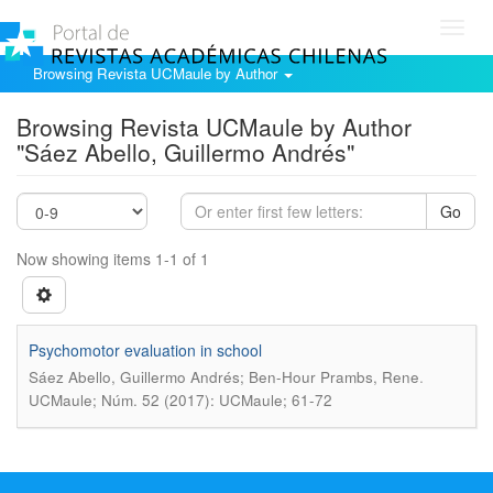
Toggl
navig
Browsing Revista UCMaule by Author
Browsing Revista UCMaule by Author
"Sáez Abello, Guillermo Andrés"
Go
Now showing items 1-1 of 1
Psychomotor evaluation in school
.
Sáez Abello, Guillermo Andrés; Ben-Hour Prambs, Rene
UCMaule; Núm. 52 (2017): UCMaule; 61-72