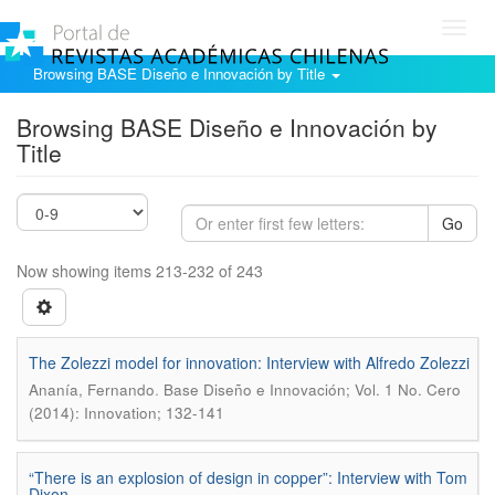
Toggl
navig
Browsing BASE Diseño e Innovación by Title
Browsing BASE Diseño e Innovación by
Title
Go
Now showing items 213-232 of 243
The Zolezzi model for innovation: Interview with Alfredo Zolezzi
.
Ananía, Fernando
Base Diseño e Innovación; Vol. 1 No. Cero
(2014): Innovation; 132-141
“There is an explosion of design in copper”: Interview with Tom
Dixon